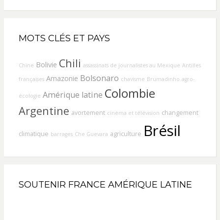
MOTS CLÉS ET PAYS
Chili
Bolivie
Chine
assassinats de journalistes au Mexique
Antilles
Bolsonaro
Amazonie
françaises
chavisme
Brumadinho
agro-
Colombie
Amérique latine
écologie
Argentine
avortement
changement
cinéma et télévision
Brésil
climatique
agriculture
barrages
Che Guevara
SOUTENIR FRANCE AMÉRIQUE LATINE