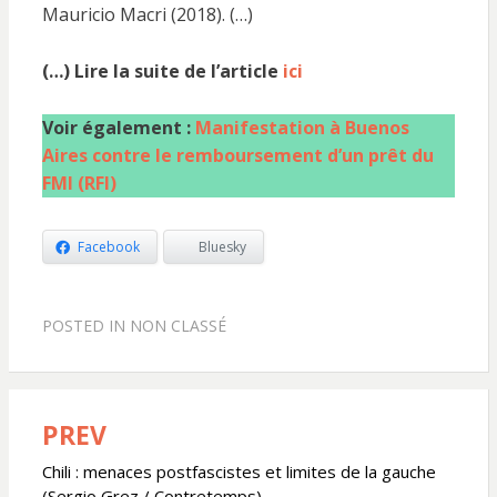
Mauricio Macri (2018). (…)
(…) Lire la suite de l’article
ici
Voir également :
Manifestation à Buenos
Aires contre le remboursement d’un prêt du
FMI (RFI)
Facebook
Bluesky
POSTED IN
NON CLASSÉ
PREV
Navigation
de
Chili : menaces postfascistes et limites de la gauche
(Sergio Grez / Contretemps)