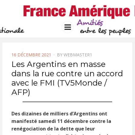
FRANCE
Solidarité international et Amitiés
entre les peuples
AMERIQUE
Menu
LATINE
POSTED
16 DÉCEMBRE 2021
BY
WEBMASTER1
ON
Les Argentins en masse
dans la rue contre un accord
avec le FMI (TV5Monde /
AFP)
Des dizaines de milliers d’Argentins ont
manifesté samedi 11 décembre contre la
renégociation de la dette que leur