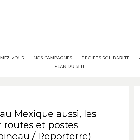
Solidarité international et Amitiés 
FRAN
AMER
RMEZ-VOUS
NOS CAMPAGNES
PROJETS SOLIDARITE
PLAN DU SITE
LATI
 au Mexique aussi, les
 routes et postes
obineau / Reporterre)