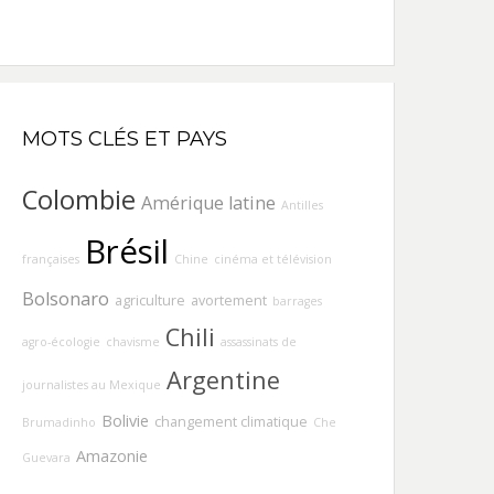
MOTS CLÉS ET PAYS
Colombie
Amérique latine
Antilles
Brésil
françaises
Chine
cinéma et télévision
Bolsonaro
agriculture
avortement
barrages
Chili
agro-écologie
chavisme
assassinats de
Argentine
journalistes au Mexique
Bolivie
changement climatique
Brumadinho
Che
Amazonie
Guevara