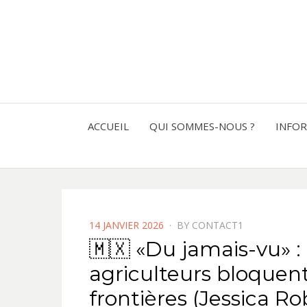
ACCUEIL
QUI SOMMES-NOUS ?
INFO
POSTED
14 JANVIER 2026
BY
CONTACT1
ON
🇲🇽 «Du jamais-vu» :
agriculteurs bloquent
frontières (Jessica R