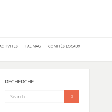
entre les peuples
CE
IQUE
ACTIVITES
FAL MAG
COMITÉS LOCAUX
NE
RECHERCHE
Search
SEARCH
for: