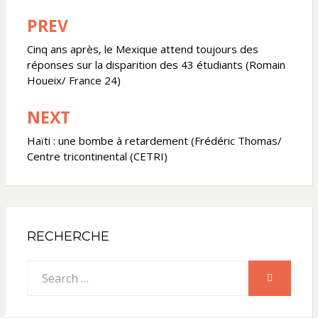
PREV
Navigation
de
Cinq ans après, le Mexique attend toujours des
réponses sur la disparition des 43 étudiants (Romain
l’article
Houeix/ France 24)
NEXT
Haïti : une bombe à retardement (Frédéric Thomas/
Centre tricontinental (CETRI)
RECHERCHE
Search
SEARCH
for: