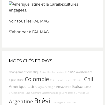
Voir tous les FAL MAG
S'abonner à FAL MAG
MOTS CLÉS ET PAYS
Bolivie
changement climatique
avortement
Antilles françaises
Colombie
Chili
agriculture
Chine
cinéma et télévision
Amérique latine
Bolsonaro
Amazonie
agro-écologie
Brumadinho
Che Guevara
assassinats de journalistes au Mexique
Brésil
Argentine
barrages
chavisme