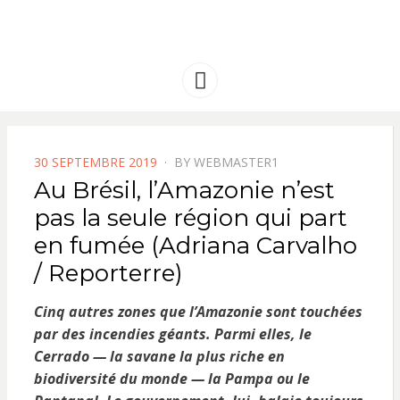
FRANCE
Solidarité international et Amitiés
entre les peuples
AMERIQUE
Menu
LATINE
POSTED
30 SEPTEMBRE 2019
BY
WEBMASTER1
ON
Au Brésil, l’Amazonie n’est
pas la seule région qui part
en fumée (Adriana Carvalho
/ Reporterre)
Cinq autres zones que l’Amazonie sont touchées
par des incendies géants. Parmi elles, le
Cerrado — la savane la plus riche en
biodiversité du monde — la Pampa ou le