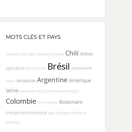
MOTS CLÉS ET PAYS
Chili
Bolivie
chavisme
barrages
Antilles françaises
Brésil
agriculture
avortement
Brumadinho
Argentine
Amérique
Amazonie
Chine
latine
assassinats de journalistes au Mexique
Colombie
Bolsonaro
Che Guevara
changement climatique
agro-écologie
cinéma et
télévision