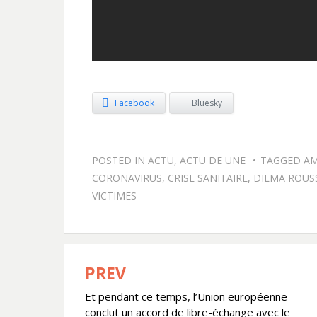
Facebook
Bluesky
POSTED IN
ACTU
,
ACTU DE UNE
TAGGED
AM
CORONAVIRUS
,
CRISE SANITAIRE
,
DILMA ROUS
VICTIMES
PREV
Navigation
Et pendant ce temps, l’Union européenne
de
conclut un accord de libre-échange avec le