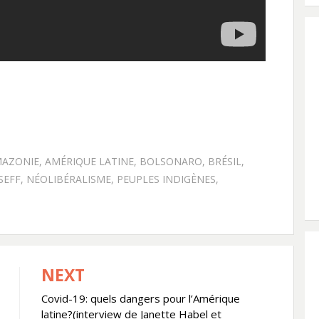
AZONIE
,
AMÉRIQUE LATINE
,
BOLSONARO
,
BRÉSIL
,
SEFF
,
NÉOLIBÉRALISME
,
PEUPLES INDIGÈNES
,
NEXT
Covid-19: quels dangers pour l’Amérique
latine?(interview de Janette Habel et