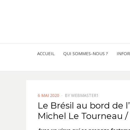
ACCUEIL
QUI SOMMES-NOUS ?
INFO
POSTED
6 MAI 2020
BY
WEBMASTER1
ON
Le Brésil au bord de l
Michel Le Tourneau /