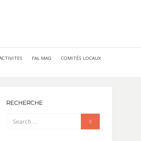
entre les peuples
CE
IQUE
ACTIVITES
FAL MAG
COMITÉS LOCAUX
NE
RECHERCHE
Search
SEARCH
for: