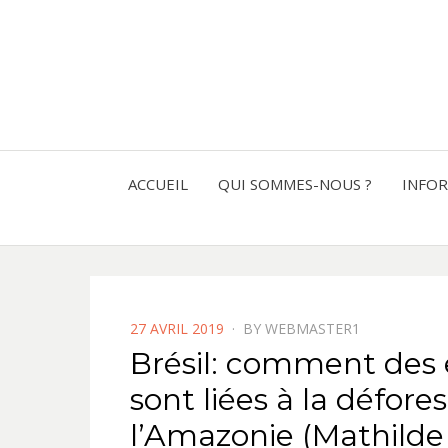
ACCUEIL
QUI SOMMES-NOUS ?
INFO
POSTED
27 AVRIL 2019
BY
WEBMASTER1
ON
Brésil: comment des 
sont liées à la défores
l’Amazonie (Mathild