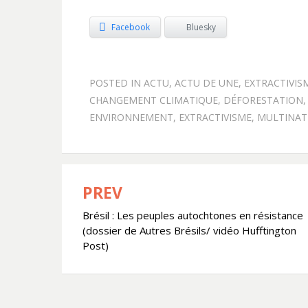
Facebook
Bluesky
POSTED IN
ACTU
,
ACTU DE UNE
,
EXTRACTIVIS
CHANGEMENT CLIMATIQUE
,
DÉFORESTATION
ENVIRONNEMENT
,
EXTRACTIVISME
,
MULTINAT
PREV
Navigation
Brésil : Les peuples autochtones en résistance
de
(dossier de Autres Brésils/ vidéo Hufftington
l’article
Post)