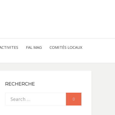
entre les peuples
CE
IQUE
ACTIVITES
FAL MAG
COMITÉS LOCAUX
NE
RECHERCHE
Search
SEARCH
for: