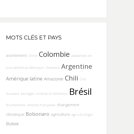
MOTS CLÉS ET PAYS
Colombie
avortement
Chine
assassinats de
Argentine
journalistes au Mexique
chavisme
Chili
Amérique latine
Amazonie
Che
Brésil
Guevara
barrages
cinéma et télévision
changement
Brumadinho
Antilles françaises
Bolsonaro
climatique
agriculture
agro-écologie
Bolivie