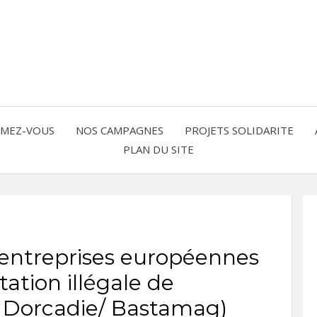
Solidarité international et Amitiés 
FRAN
AMER
RMEZ-VOUS
NOS CAMPAGNES
PROJETS SOLIDARITE
PLAN DU SITE
LATI
entreprises européennes
tation illégale de
e Dorcadie/ Bastamag)