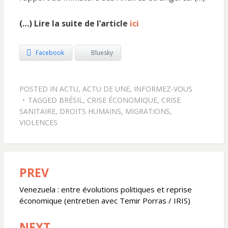
(…) Lire la suite de l’article
ici
Facebook
Bluesky
POSTED IN
ACTU
,
ACTU DE UNE
,
INFORMEZ-VOUS
TAGGED
BRÉSIL
,
CRISE ÉCONOMIQUE
,
CRISE
SANITAIRE
,
DROITS HUMAINS
,
MIGRATIONS
,
VIOLENCES
PREV
Navigation
de
Venezuela : entre évolutions politiques et reprise
économique (entretien avec Temir Porras / IRIS)
l’article
NEXT