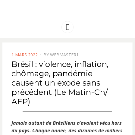
FRANCE
Solidarité international et Amitiés
entre les peuples
AMERIQUE
Menu
LATINE
POSTED
1 MARS 2022
BY
WEBMASTER1
ON
Brésil : violence, inflation,
chômage, pandémie
causent un exode sans
précédent (Le Matin-Ch/
AFP)
Jamais autant de Brésiliens n’avaient vécu hors
du pays. Chaque année, des dizaines de milliers