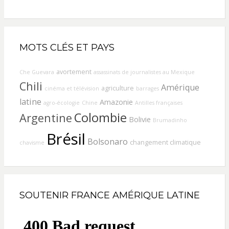
MOTS CLÉS ET PAYS
avortement
Che Guevara
assassinats de journalistes au Mexique
Chili
Amérique
agriculture
cinéma et télévision
barrages
latine
Amazonie
agro-écologie
Chine
Antilles françaises
Colombie
Argentine
Bolivie
Brumadinho
Brésil
Bolsonaro
changement climatique
chavisme
SOUTENIR FRANCE AMÉRIQUE LATINE