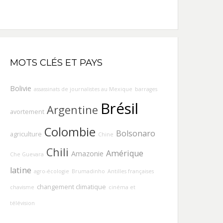
MOTS CLÉS ET PAYS
Bolivie
assassinats de journalistes au Mexique
barrages
Brésil
Argentine
avortement
Colombie
Bolsonaro
agriculture
Chine
Chili
Amérique
Amazonie
Che Guevara
latine
agro-écologie
Brumadinho
Antilles françaises
changement climatique
chavisme
cinéma et
télévision