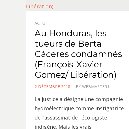
ACTU
Au Honduras, les
tueurs de Berta
Cáceres condamnés
(François-Xavier
Gomez/ Libération)
POSTED
2 DÉCEMBRE 2018
BY
WEBMASTER1
ON
La justice a désigné une compagnie
hydroélectrique comme instigatrice
de l’assassinat de l’écologiste
indigène. Mais les vrais