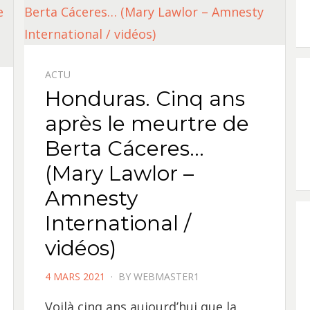
ACTU
Honduras. Cinq ans
après le meurtre de
Berta Cáceres…
(Mary Lawlor –
Amnesty
International /
vidéos)
POSTED
4 MARS 2021
BY
WEBMASTER1
ON
Voilà cinq ans aujourd’hui que la