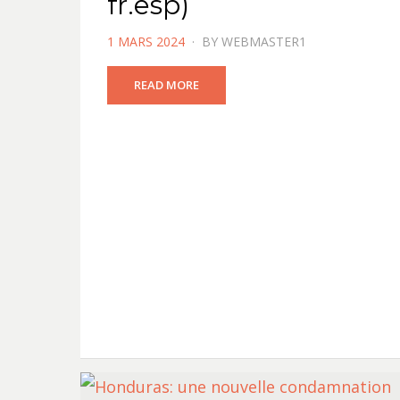
fr.esp)
POSTED
1 MARS 2024
BY
WEBMASTER1
ON
READ MORE