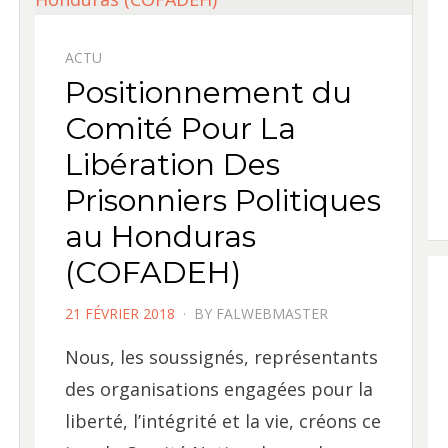
ACTU
Positionnement du
Comité Pour La
Libération Des
Prisonniers Politiques
au Honduras
(COFADEH)
POSTED
21 FÉVRIER 2018
BY
FALWEBMASTER
ON
Nous, les soussignés, représentants
des organisations engagées pour la
liberté, l’intégrité et la vie, créons ce