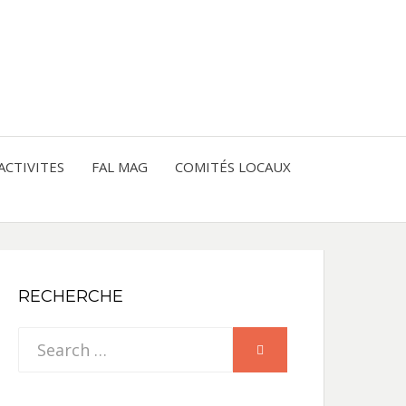
entre les peuples
CE
IQUE
ACTIVITES
FAL MAG
COMITÉS LOCAUX
NE
RECHERCHE
Search
SEARCH
for: