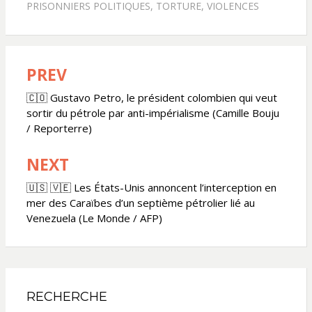
PRISONNIERS POLITIQUES
,
TORTURE
,
VIOLENCES
PREV
Navigation
de
🇨🇴 Gustavo Petro, le président colombien qui veut
sortir du pétrole par anti-impérialisme (Camille Bouju
l’article
/ Reporterre)
NEXT
🇺🇸 🇻🇪 Les États-Unis annoncent l’interception en
mer des Caraïbes d’un septième pétrolier lié au
Venezuela (Le Monde / AFP)
RECHERCHE