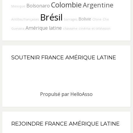
Colombie
Argentine
Bolsonaro
Mexique
Brésil
Bolivie
Antilles françaises
barrages
Chine
Che
Amérique latine
Guevara
chavisme
cinéma et télévision
SOUTENIR FRANCE AMÉRIQUE LATINE
Propulsé par
HelloAsso
REJOINDRE FRANCE AMÉRIQUE LATINE