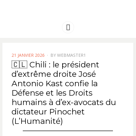
FRANCE
Solidarité international et Amitiés
entre les peuples
AMERIQUE
Menu
LATINE
POSTED
21 JANVIER 2026
BY
WEBMASTER1
ON
🇨🇱 Chili : le président
d’extrême droite José
Antonio Kast confie la
Défense et les Droits
humains à d’ex-avocats du
dictateur Pinochet
(L’Humanité)