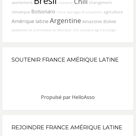
Brésil
Chili
avortement
changement
chavisme
Bolsonaro
climatique
agriculture
Chine
barrages
Brumadinho
Argentine
Amérique latine
Amazonie
Bolivie
assassinats de journalistes au Mexique
Che Guevara
agro-écologie
SOUTENIR FRANCE AMÉRIQUE LATINE
Propulsé par
HelloAsso
REJOINDRE FRANCE AMÉRIQUE LATINE