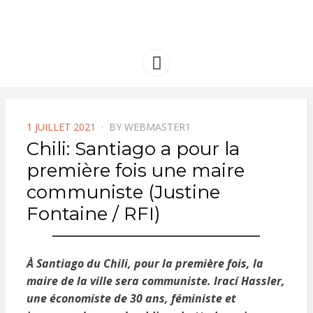
FRANCE
Solidarité international et Amitiés
entre les peuples
AMERIQUE
Menu
LATINE
POSTED
1 JUILLET 2021
BY
WEBMASTER1
ON
Chili: Santiago a pour la
première fois une maire
communiste (Justine
Fontaine / RFI)
À Santiago du Chili, pour la première fois, la
maire de la ville sera communiste. Irací Hassler,
une économiste de 30 ans, féministe et