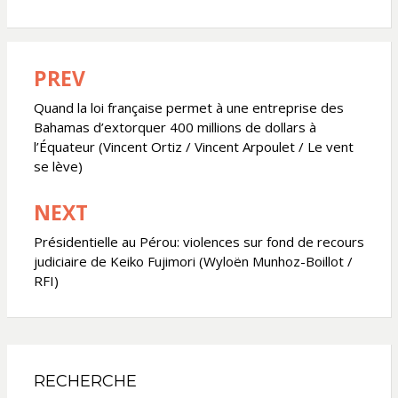
PREV
Navigation
de
Quand la loi française permet à une entreprise des
Bahamas d’extorquer 400 millions de dollars à
l’article
l’Équateur (Vincent Ortiz / Vincent Arpoulet / Le vent
se lève)
NEXT
Présidentielle au Pérou: violences sur fond de recours
judiciaire de Keiko Fujimori (Wyloën Munhoz-Boillot /
RFI)
RECHERCHE