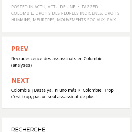
POSTED IN
ACTU
,
ACTU DE UNE
TAGGED
COLOMBIE
,
DROITS DES PEUPLES INDIGÈNES
,
DROITS
HUMAINS
,
MEURTRES
,
MOUVEMENTS SOCIAUX
,
PAIX
PREV
Navigation
de
Recrudescence des assassinats en Colombie
(analyses)
l’article
NEXT
Colombia: ¡ Basta ya, ni uno más !/ Colombie: Trop
c’est trop, pas un seul assassinat de plus !
RECHERCHE