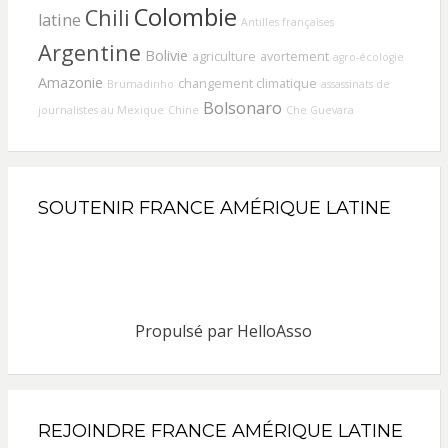
Colombie
Chili
latine
Antilles françaises
Argentine
Bolivie
agriculture
avortement
agro-écologie
Amazonie
changement climatique
Brumadinho
assassinats de
Bolsonaro
journalistes au Mexique
Chine
Che Guevara
SOUTENIR FRANCE AMÉRIQUE LATINE
Propulsé par
HelloAsso
REJOINDRE FRANCE AMÉRIQUE LATINE