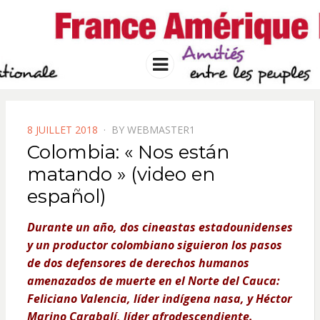
FRANCE
Solidarité international et Amitiés
entre les peuples
AMERIQUE
Menu
LATINE
POSTED
8 JUILLET 2018
BY
WEBMASTER1
ON
Colombia: « Nos están
matando » (video en
español)
Durante un año, dos cineastas estadounidenses
y un productor colombiano siguieron los pasos
de dos defensores de derechos humanos
amenazados de muerte en el Norte del Cauca:
Feliciano Valencia, líder indígena nasa, y Héctor
Marino Carabalí, líder afrodescendiente.