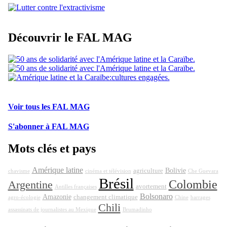
Découvrir le FAL MAG
Voir tous les FAL MAG
S'abonner à FAL MAG
Mots clés et pays
Amérique latine
Bolivie
agriculture
chavisme
cinéma et télévision
Che Guevara
Brésil
Colombie
Argentine
avortement
Antilles françaises
Bolsonaro
Amazonie
changement climatique
agro-écologie
Chine
barrages
Chili
assassinats de journalistes au Mexique
Brumadinho