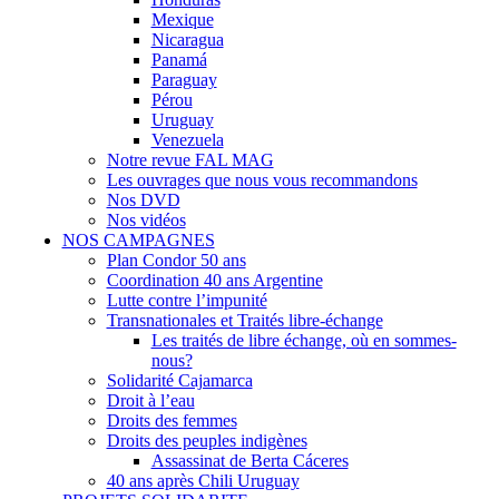
Mexique
Nicaragua
Panamá
Paraguay
Pérou
Uruguay
Venezuela
Notre revue FAL MAG
Les ouvrages que nous vous recommandons
Nos DVD
Nos vidéos
NOS CAMPAGNES
Plan Condor 50 ans
Coordination 40 ans Argentine
Lutte contre l’impunité
Transnationales et Traités libre-échange
Les traités de libre échange, où en sommes-
nous?
Solidarité Cajamarca
Droit à l’eau
Droits des femmes
Droits des peuples indigènes
Assassinat de Berta Cáceres
40 ans après Chili Uruguay