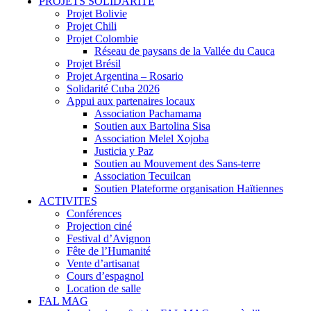
PROJETS SOLIDARITE
Projet Bolivie
Projet Chili
Projet Colombie
Réseau de paysans de la Vallée du Cauca
Projet Brésil
Projet Argentina – Rosario
Solidarité Cuba 2026
Appui aux partenaires locaux
Association Pachamama
Soutien aux Bartolina Sisa
Association Melel Xojoba
Justicia y Paz
Soutien au Mouvement des Sans-terre
Association Tecuilcan
Soutien Plateforme organisation Haïtiennes
ACTIVITES
Conférences
Projection ciné
Festival d’Avignon
Fête de l’Humanité
Vente d’artisanat
Cours d’espagnol
Location de salle
FAL MAG