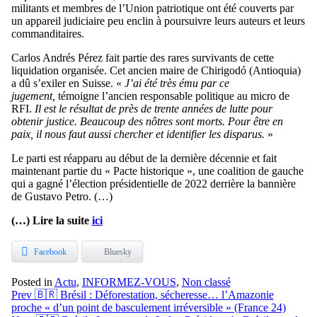
militants et membres de l’Union patriotique ont été couverts par
un appareil judiciaire peu enclin à poursuivre leurs auteurs et leurs
commanditaires.
Carlos Andrés Pérez fait partie des rares survivants de cette
liquidation organisée. Cet ancien maire de Chirigodó (Antioquia)
a dû s’exiler en Suisse. «
J’ai été très ému par ce
jugement,
témoigne l’ancien responsable politique au micro de
RFI.
Il est le résultat de près de trente années de lutte pour
obtenir justice. Beaucoup des nôtres sont morts. Pour être en
paix, il nous faut aussi chercher et identifier les disparus.
»
Le parti est réapparu au début de la dernière décennie et fait
maintenant partie du « Pacte historique », une coalition de gauche
qui a gagné l’élection présidentielle de 2022 derrière la bannière
de Gustavo Petro. (…)
(…) Lire la suite
ici
Facebook
Bluesky
Posted in
Actu
,
INFORMEZ-VOUS
,
Non classé
Navigation
Prev
🇧🇷 Brésil : Déforestation, sécheresse… l’Amazonie
proche « d’un point de basculement irréversible » (France 24)
de