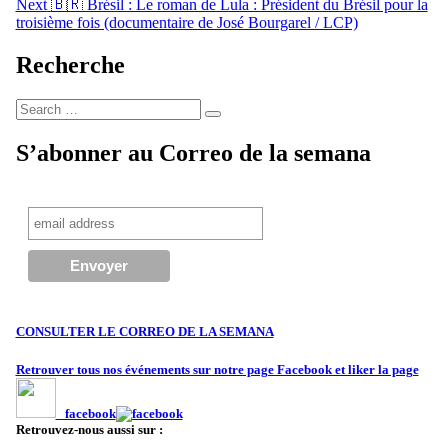
Next
🇧🇷 Brésil : Le roman de Lula : Président du Brésil pour la
l’article
troisième fois (documentaire de José Bourgarel / LCP)
Recherche
Search
Search
for:
S’abonner au Correo de la semana
CONSULTER LE CORREO DE LA SEMANA
Retrouver tous nos événements sur notre page Facebook et liker la page
facebook
Retrouvez-nous aussi sur :