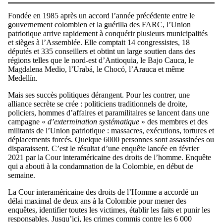
Fondée en 1985 après un accord l’année précédente entre le
gouvernement colombien et la guérilla des FARC, l’Union
patriotique arrive rapidement à conquérir plusieurs municipalités
et sièges à l’Assemblée. Elle comptait 14 congressistes, 18
députés et 335 conseillers et obtint un large soutien dans des
régions telles que le nord-est d’Antioquia, le Bajo Cauca, le
Magdalena Medio, l’Urabá, le Chocó, l’Arauca et même
Medellín.
Mais ses succès politiques dérangent. Pour les contrer, une
alliance secrète se crée : politiciens traditionnels de droite,
policiers, hommes d’affaires et paramilitaires se lancent dans une
campagne «
d’extermination systématique
» des membres et des
militants de l’Union patriotique : massacres, exécutions, tortures et
déplacements forcés. Quelque 6000 personnes sont assassinées ou
disparaissent. C’est le résultat d’une enquête lancée en février
2021 par la Cour interaméricaine des droits de l’homme. Enquête
qui a abouti à la condamnation de la Colombie, en début de
semaine.
La Cour interaméricaine des droits de l’Homme a accordé un
délai maximal de deux ans à la Colombie pour mener des
enquêtes, identifier toutes les victimes, établir les faits et punir les
responsables. Jusqu’ici, les crimes commis contre les 6 000