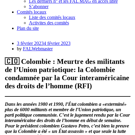
Les derniers n° et les FAL MAG en accès libre
S’abonner
Comités locaux
Liste des comités locaux
Activites des comités
Plan du site
Posted
3 février 2023
4 février 2023
on
by
FALWebmaster
🇨🇴 Colombie : Meurtre des militants
de l’Union patriotique: la Colombie
condamnée par la Cour interaméricaine
des droits de l’homme (RFI)
Dans les années 1980 et 1990, l’État colombien a «exterminé»
plus de 6000 militants et membre de l’Union patriotique, un
parti politique communiste. C’est le jugement rendu par la Cour
interaméricaine des droits de l’homme en début de semaine.
Pour le président colombien Gustavo Petro, c’est bien la preuve
que la Colombie a été « un État assassin » et que seule la lutte