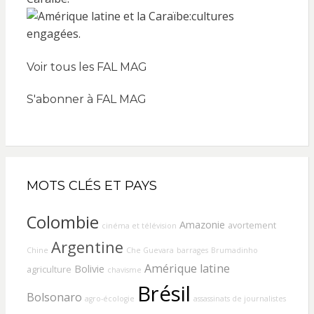
Voir tous les FAL MAG
S'abonner à FAL MAG
MOTS CLÉS ET PAYS
Colombie
Amazonie
avortement
cinéma et télévision
Argentine
Chine
Che Guevara
barrages
Brumadinho
Amérique latine
Bolivie
agriculture
chavisme
Brésil
Bolsonaro
agro-écologie
assassinats de journalistes