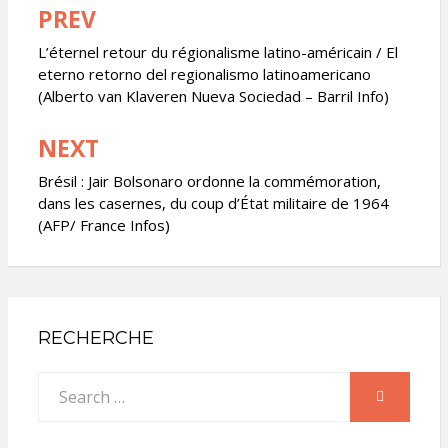
PREV
Navigation
de
L’éternel retour du régionalisme latino-américain / El
eterno retorno del regionalismo latinoamericano
l’article
(Alberto van Klaveren Nueva Sociedad – Barril Info)
NEXT
Brésil : Jair Bolsonaro ordonne la commémoration,
dans les casernes, du coup d’État militaire de 1964
(AFP/ France Infos)
RECHERCHE
Search
SEARCH
for: