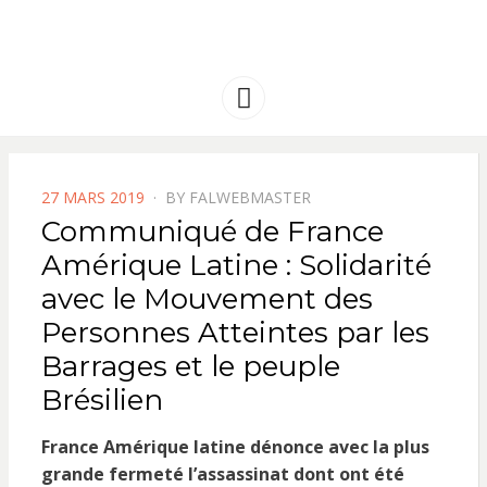
FRANCE
Solidarité international et Amitiés
entre les peuples
AMERIQUE
Menu
LATINE
POSTED
27 MARS 2019
BY
FALWEBMASTER
ON
Communiqué de France
Amérique Latine : Solidarité
avec le Mouvement des
Personnes Atteintes par les
Barrages et le peuple
Brésilien
France Amérique latine dénonce avec la plus
grande fermeté l’assassinat dont ont été