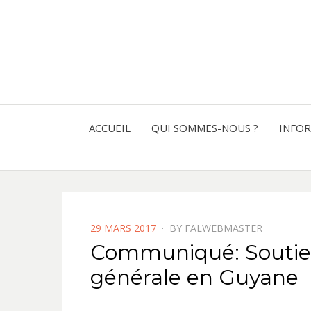
ACCUEIL
QUI SOMMES-NOUS ?
INFO
POSTED
29 MARS 2017
BY
FALWEBMASTER
ON
Communiqué: Soutien
générale en Guyane