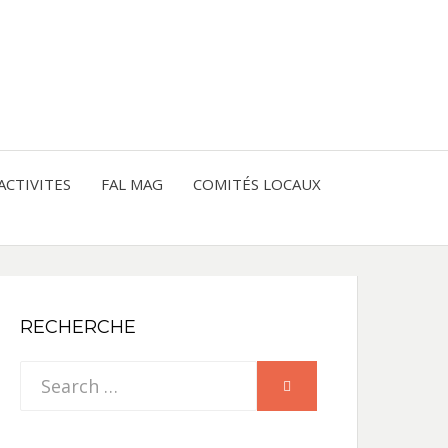
entre les peuples
CE
IQUE
ACTIVITES
FAL MAG
COMITÉS LOCAUX
NE
RECHERCHE
Search
SEARCH
for: