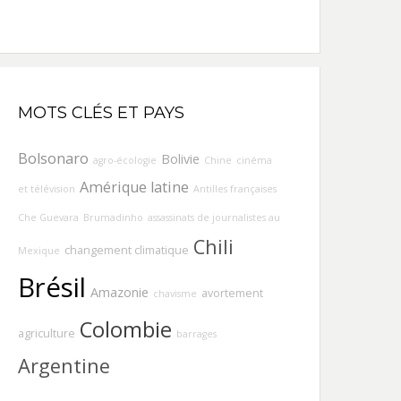
MOTS CLÉS ET PAYS
Bolsonaro
Bolivie
agro-écologie
Chine
cinéma
Amérique latine
et télévision
Antilles françaises
Che Guevara
Brumadinho
assassinats de journalistes au
Chili
changement climatique
Mexique
Brésil
Amazonie
avortement
chavisme
Colombie
agriculture
barrages
Argentine