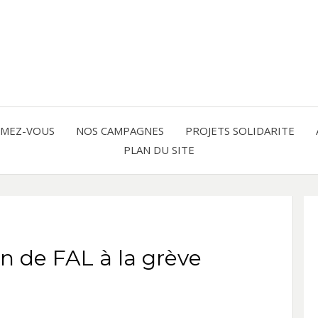
Solidarité international et Amitiés 
FRAN
AMER
RMEZ-VOUS
NOS CAMPAGNES
PROJETS SOLIDARITE
PLAN DU SITE
LATI
 de FAL à la grève