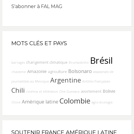
S'abonner à FAL MAG
MOTS CLÉS ET PAYS
Brésil
changement climatique
barrages
Brumadinho
Bolsonaro
Amazonie
agriculture
chavisme
assassinats de
Argentine
journalistes au Mexique
Antilles françaises
Chili
Bolivie
avortement
cinéma et télévision
Che Guevara
Colombie
Amérique latine
Chine
agro-écologie
SOUTENIR FRANCE AMÉRIQUE LATINE