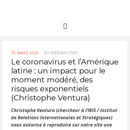
FRANCE
Solidarité international et Amitiés
entre les peuples
AMERIQUE
Menu
LATINE
POSTED
25 MARS 2020
BY
WEBMASTER1
ON
Le coronavirus et l’Amérique
latine : un impact pour le
moment modéré, des
risques exponentiels
(Christophe Ventura)
Christophe Ventura (chercheur à l’IRIS / Institut
de Relations Internationales et Stratégiques)
nous autorise à reproduire sur notre site une