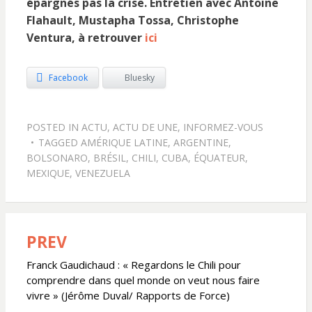
épargnés pas la crise. Entretien avec Antoine
Flahault, Mustapha Tossa,
Christophe
Ventura, à retrouver
ici
Facebook
Bluesky
POSTED IN
ACTU
,
ACTU DE UNE
,
INFORMEZ-VOUS
TAGGED
AMÉRIQUE LATINE
,
ARGENTINE
,
BOLSONARO
,
BRÉSIL
,
CHILI
,
CUBA
,
ÉQUATEUR
,
MEXIQUE
,
VENEZUELA
PREV
Navigation
de
Franck Gaudichaud : « Regardons le Chili pour
comprendre dans quel monde on veut nous faire
l’article
vivre » (Jérôme Duval/ Rapports de Force)