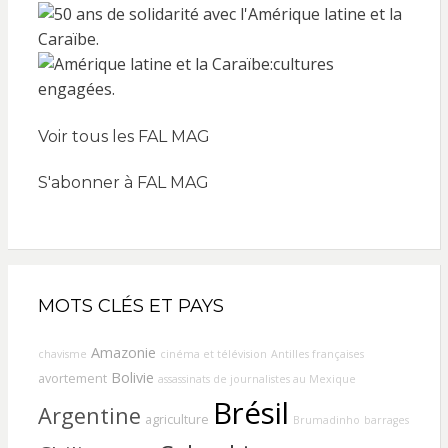
Voir tous les FAL MAG
S'abonner à FAL MAG
MOTS CLÉS ET PAYS
Amazonie
chavisme
cinéma et télévision
Antilles françaises
Bolivie
avortement
assassinats de journalistes au Mexique
Brésil
Argentine
agriculture
Brumadinho
barrages