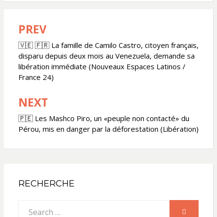
PREV
Navigation
de
🇻🇪 🇫🇷 La famille de Camilo Castro, citoyen français,
disparu depuis deux mois au Venezuela, demande sa
l’article
libération immédiate (Nouveaux Espaces Latinos /
France 24)
NEXT
🇵🇪 Les Mashco Piro, un «peuple non contacté» du
Pérou, mis en danger par la déforestation (Libération)
RECHERCHE
Search
SEARCH