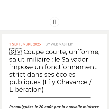
FRANCE
Solidarité international et Amitiés
entre les peuples
AMERIQUE
Menu
LATINE
POSTED
1 SEPTEMBRE 2025
BY
WEBMASTER1
ON
🇸🇻 Coupe courte, uniforme,
salut miliaire : le Salvador
impose un fonctionnement
strict dans ses écoles
publiques (Lily Chavance /
Libération)
Promulguées le 20 août par la nouvelle ministre