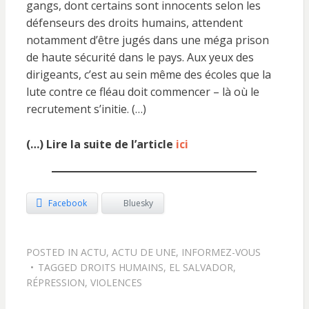
gangs, dont certains sont innocents selon les
défenseurs des droits humains, attendent
notamment d’être jugés dans une méga prison
de haute sécurité dans le pays. Aux yeux des
dirigeants, c’est au sein même des écoles que la
lute contre ce fléau doit commencer – là où le
recrutement s’initie. (…)
(…) Lire la suite de l’article
ici
Facebook
Bluesky
POSTED IN
ACTU
,
ACTU DE UNE
,
INFORMEZ-VOUS
TAGGED
DROITS HUMAINS
,
EL SALVADOR
,
RÉPRESSION
,
VIOLENCES