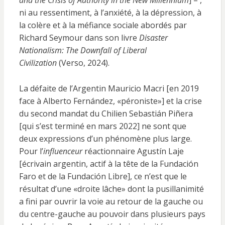
and the Crisis of Authority in the New Millennium
] – ,
ni au ressentiment, à l’anxiété, à la dépression, à
la colère et à la méfiance sociale abordés par
Richard Seymour dans son livre
Disaster
Nationalism: The Downfall of Liberal
Civilization
(Verso, 2024).
La défaite de l’Argentin Mauricio Macri [en 2019
face à Alberto Fernández, «péroniste»] et la crise
du second mandat du Chilien Sebastián Piñera
[qui s’est terminé en mars 2022] ne sont que
deux expressions d’un phénomène plus large.
Pour l’
influenceur
réactionnaire Agustín Laje
[écrivain argentin, actif à la tête de la Fundación
Faro et de la Fundación Libre], ce n’est que le
résultat d’une «droite lâche» dont la pusillanimité
a fini par ouvrir la voie au retour de la gauche ou
du centre-gauche au pouvoir dans plusieurs pays