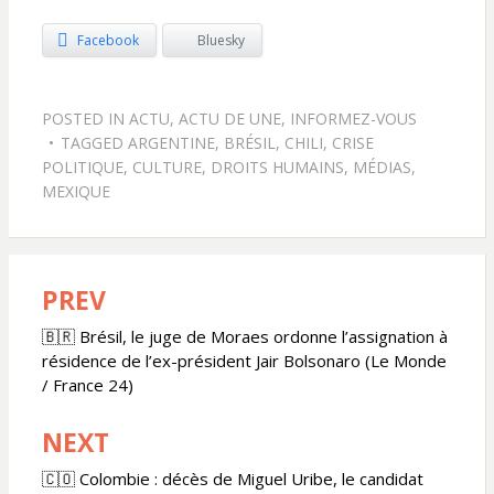
Facebook
Bluesky
POSTED IN
ACTU
,
ACTU DE UNE
,
INFORMEZ-VOUS
TAGGED
ARGENTINE
,
BRÉSIL
,
CHILI
,
CRISE
POLITIQUE
,
CULTURE
,
DROITS HUMAINS
,
MÉDIAS
,
MEXIQUE
PREV
Navigation
de
🇧🇷 Brésil, le juge de Moraes ordonne l’assignation à
résidence de l’ex-président Jair Bolsonaro (Le Monde
l’article
/ France 24)
NEXT
🇨🇴 Colombie : décès de Miguel Uribe, le candidat