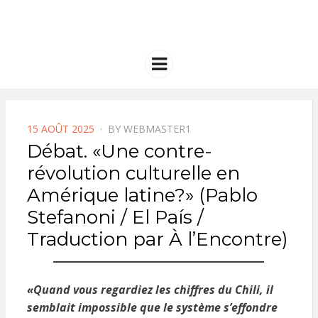
FRANCE
Solidarité international et Amitiés
entre les peuples
AMERIQUE
Menu
LATINE
POSTED
15 AOÛT 2025
BY
WEBMASTER1
ON
Débat. «Une contre-
révolution culturelle en
Amérique latine?» (Pablo
Stefanoni / El País /
Traduction par À l’Encontre)
«Quand vous regardiez les chiffres du Chili, il
semblait impossible que le système s’effondre