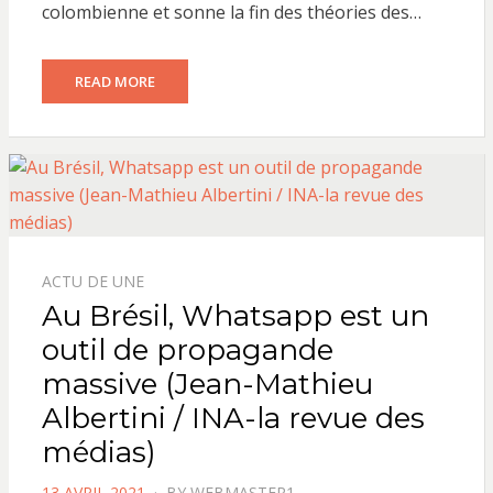
colombienne et sonne la fin des théories des…
READ MORE
ACTU DE UNE
Au Brésil, Whatsapp est un
outil de propagande
massive (Jean-Mathieu
Albertini / INA-la revue des
médias)
POSTED
13 AVRIL 2021
BY
WEBMASTER1