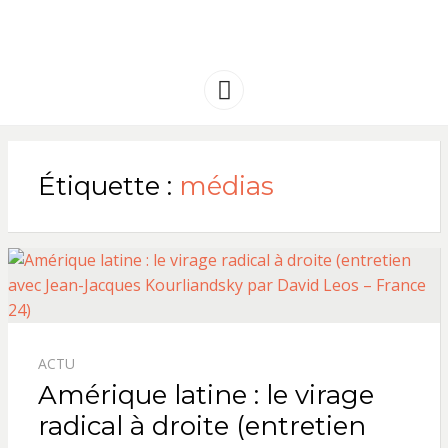
FRANCE
Solidarité international et Amitiés
entre les peuples
AMERIQUE
Menu
LATINE
Étiquette :
médias
ACTU
Amérique latine : le virage
radical à droite (entretien