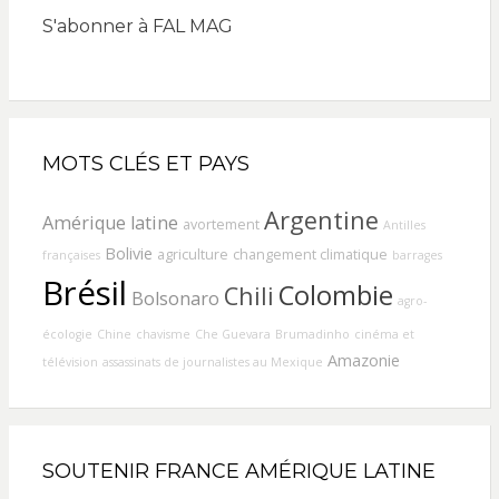
S'abonner à FAL MAG
MOTS CLÉS ET PAYS
Argentine
Amérique latine
avortement
Antilles
Bolivie
agriculture
changement climatique
françaises
barrages
Brésil
Colombie
Chili
Bolsonaro
agro-
écologie
Chine
chavisme
Che Guevara
Brumadinho
cinéma et
Amazonie
télévision
assassinats de journalistes au Mexique
SOUTENIR FRANCE AMÉRIQUE LATINE