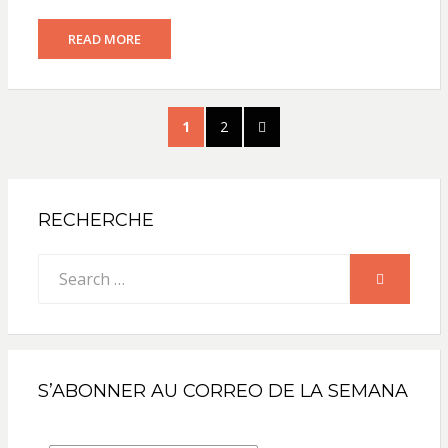
READ MORE
Pagination
PAGE
PAGE
NEXT
1
2
des
PAGE
publications
RECHERCHE
Search
SEARCH
for:
S’ABONNER AU CORREO DE LA SEMANA