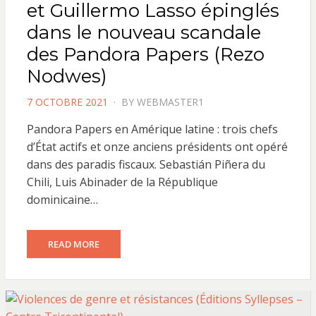
et Guillermo Lasso épinglés
dans le nouveau scandale
des Pandora Papers (Rezo
Nodwes)
POSTED
7 OCTOBRE 2021
BY
WEBMASTER1
ON
Pandora Papers en Amérique latine : trois chefs
d’État actifs et onze anciens présidents ont opéré
dans des paradis fiscaux. Sebastián Piñera du
Chili, Luis Abinader de la République
dominicaine…
READ MORE