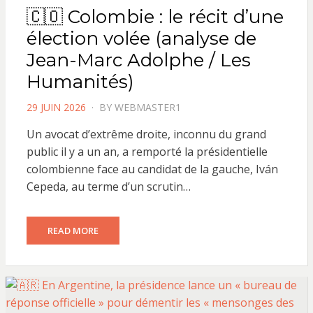
🇨🇴 Colombie : le récit d’une
élection volée (analyse de
Jean-Marc Adolphe / Les
Humanités)
POSTED
29 JUIN 2026
BY
WEBMASTER1
ON
Un avocat d’extrême droite, inconnu du grand
public il y a un an, a remporté la présidentielle
colombienne face au candidat de la gauche, Iván
Cepeda, au terme d’un scrutin…
READ MORE