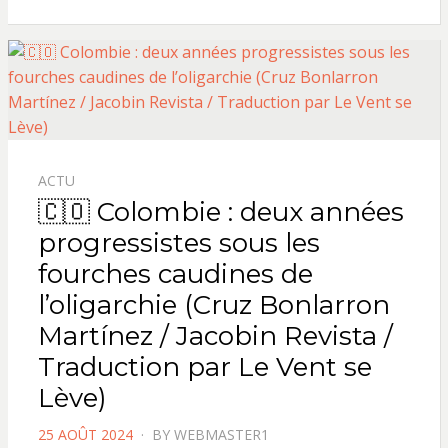
ACTU
🇨🇴 Colombie : deux années
progressistes sous les
fourches caudines de
l’oligarchie (Cruz Bonlarron
Martínez / Jacobin Revista /
Traduction par Le Vent se
Lève)
POSTED
25 AOÛT 2024
BY
WEBMASTER1