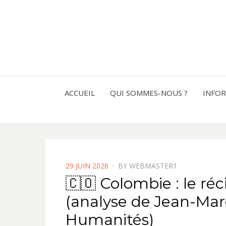
ACCUEIL
QUI SOMMES-NOUS ?
INFO
POSTED
29 JUIN 2026
BY
WEBMASTER1
ON
🇨🇴 Colombie : le réc
(analyse de Jean-Mar
Humanités)