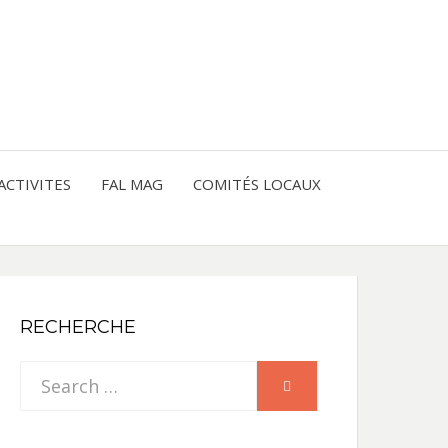
entre les peuples
CE
IQUE
ACTIVITES
FAL MAG
COMITÉS LOCAUX
NE
RECHERCHE
Search
SEARCH
for: