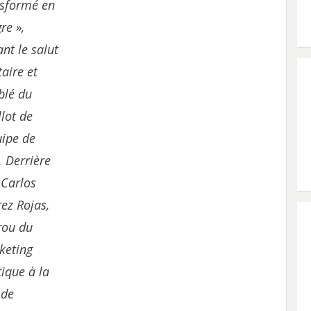
nsformé en
gre »,
ant le salut
taire et
blé du
lot de
uipe de
. Derrière
: Carlos
ez Rojas,
rou du
keting
tique à la
 de