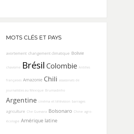
MOTS CLÉS ET PAYS
Bolivie
avortement
changement climatique
Brésil
Colombie
chavisme
Antilles
Chili
Amazonie
françaises
assassinats de
journalistes au Mexique
Brumadinho
Argentine
cinéma et télévision
barrages
Bolsonaro
agriculture
Che Guevara
Chine
agro-
Amérique latine
écologie