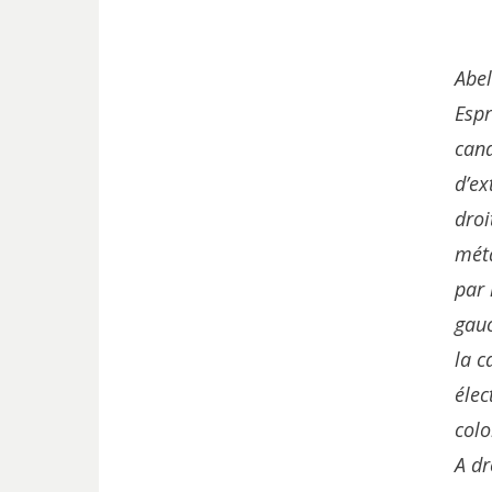
Abel
Espr
can
d’e
droi
mét
par 
gauc
la 
élec
col
A dr