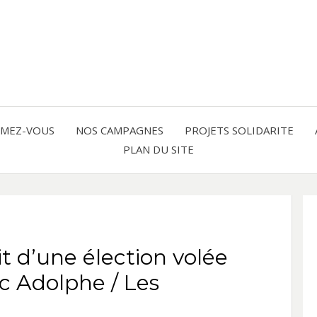
Solidarité international et Amitiés 
FRAN
AMER
RMEZ-VOUS
NOS CAMPAGNES
PROJETS SOLIDARITE
PLAN DU SITE
LATI
it d’une élection volée
c Adolphe / Les