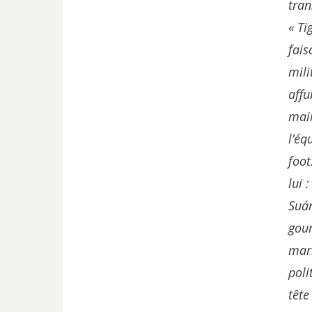
tra
« Ti
fais
mili
affu
mail
l’éq
foot
lui 
Suár
gou
mar
poli
tête