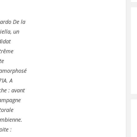
ardo De la
iella, un
didat
xtrême
te
amorphosé
l’IA. A
he : avant
campagne
torale
ombienne.
oite :