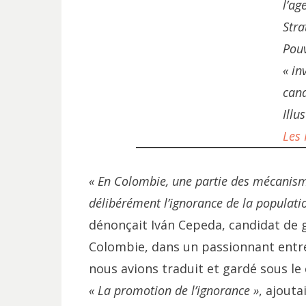
l’ag
Stra
Pouv
« in
cand
Illu
Les
« En Colombie, une partie des mécanism
délibérément l’ignorance de la population
dénonçait Iván Cepeda, candidat de g
Colombie, dans un passionnant entret
nous avions traduit et gardé sous le 
« La promotion de l’ignorance »
, ajouta