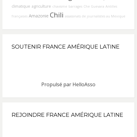
climatique
agriculture
chavisme
barrages
Che Guevara
Antilles
Chili
Amazonie
françaises
assassinats de journalistes au Mexique
SOUTENIR FRANCE AMÉRIQUE LATINE
Propulsé par
HelloAsso
REJOINDRE FRANCE AMÉRIQUE LATINE