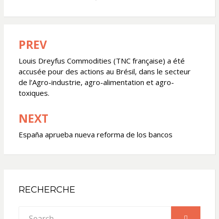
PREV
Navigation
de
Louis Dreyfus Commodities (TNC française) a été
accusée pour des actions au Brésil, dans le secteur
l’article
de l’Agro-industrie, agro-alimentation et agro-
toxiques.
NEXT
España aprueba nueva reforma de los bancos
RECHERCHE
Search
SEARCH