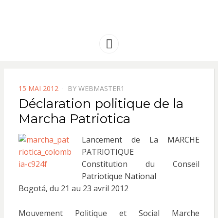
FRANCE
Solidarité international et Amitiés
entre les peuples
AMERIQUE
Menu
LATINE
POSTED
15 MAI 2012
BY
WEBMASTER1
ON
Déclaration politique de la
Marcha Patriotica
Lancement de La MARCHE
PATRIOTIQUE
Constitution du Conseil
Patriotique National
Bogotá, du 21 au 23 avril 2012
Mouvement Politique et Social Marche