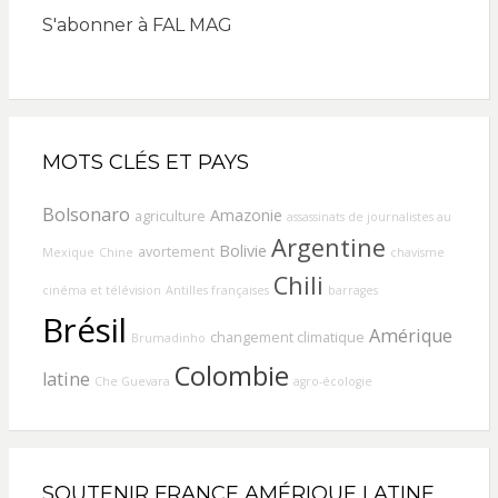
S'abonner à FAL MAG
MOTS CLÉS ET PAYS
Bolsonaro
Amazonie
agriculture
assassinats de journalistes au
Argentine
Bolivie
avortement
Mexique
Chine
chavisme
Chili
cinéma et télévision
Antilles françaises
barrages
Brésil
Amérique
changement climatique
Brumadinho
Colombie
latine
Che Guevara
agro-écologie
SOUTENIR FRANCE AMÉRIQUE LATINE