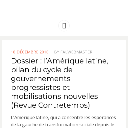
FRANCE
Solidarité international et Amitiés
entre les peuples
AMERIQUE
Menu
LATINE
POSTED
18 DÉCEMBRE 2018
BY
FALWEBMASTER
ON
Dossier : l’Amérique latine,
bilan du cycle de
gouvernements
progressistes et
mobilisations nouvelles
(Revue Contretemps)
L’Amérique latine, qui a concentré les espérances
de la gauche de transformation sociale depuis le