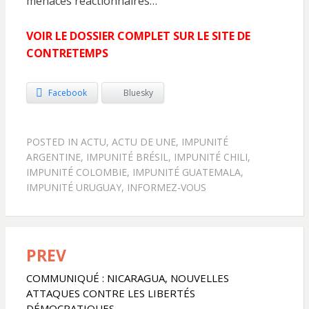
menaces réactionnaires…
VOIR LE DOSSIER COMPLET SUR LE SITE DE
CONTRETEMPS
Facebook
Bluesky
POSTED IN
ACTU
,
ACTU DE UNE
,
IMPUNITÉ
ARGENTINE
,
IMPUNITÉ BRÉSIL
,
IMPUNITÉ CHILI
,
IMPUNITÉ COLOMBIE
,
IMPUNITÉ GUATEMALA
,
IMPUNITÉ URUGUAY
,
INFORMEZ-VOUS
PREV
Navigation
de
COMMUNIQUÉ : NICARAGUA, NOUVELLES
ATTAQUES CONTRE LES LIBERTÉS
l’article
DÉMOCRATIQUES