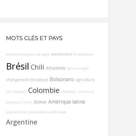
MOTS CLÉS ET PAYS
avortement
Antilles françaises
barrages
Brumadinho
Brésil
Chili
Amazonie
agro-écologie
Bolsonaro
changement climatique
agriculture
Colombie
Che Guevara
chavisme
cinéma et
Amérique latine
Bolivie
télévision
Chine
assassinats de journalistes au Mexique
Argentine