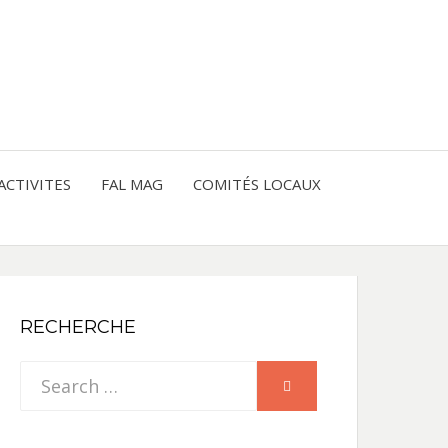
entre les peuples
CE
IQUE
ACTIVITES
FAL MAG
COMITÉS LOCAUX
NE
RECHERCHE
Search
SEARCH
for: