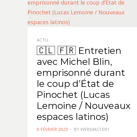
ACTU
🇨🇱 🇫🇷 Entretien
avec Michel Blin,
emprisonné durant
le coup d’État de
Pinochet (Lucas
Lemoine / Nouveaux
espaces latinos)
POSTED
6 FÉVRIER 2025
BY
WEBMASTER1
ON