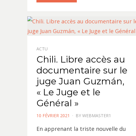
ACTU
Chili. Libre accès au
documentaire sur le
juge Juan Guzmán,
« Le Juge et le
Général »
POSTED
10 FÉVRIER 2021
BY
WEBMASTER1
ON
En apprenant la triste nouvelle du