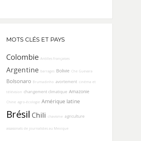
MOTS CLÉS ET PAYS
Colombie
Antilles françaises
Argentine
Bolivie
barrages
Che Guevara
Bolsonaro
avortement
Brumadinho
cinéma et
Amazonie
changement climatique
télévision
Amérique latine
Chine
agro-écologie
Brésil
Chili
agriculture
chavisme
assassinats de journalistes au Mexique