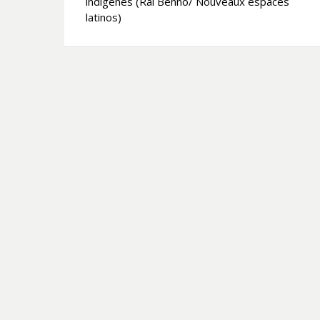
l’article
indigènes (Rai Benno/ Nouveaux espaces
latinos)