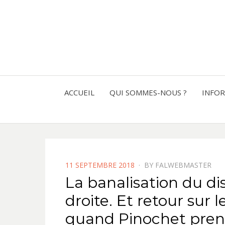
ACCUEIL
QUI SOMMES-NOUS ?
INFO
POSTED
11 SEPTEMBRE 2018
BY
FALWEBMASTER
ON
La banalisation du di
droite. Et retour sur 
quand Pinochet prend