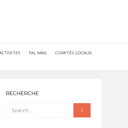
entre les peuples
CE
IQUE
ACTIVITES
FAL MAG
COMITÉS LOCAUX
NE
RECHERCHE
Search
SEARCH
for: