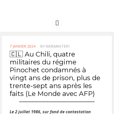
FRANCE
Solidarité international et Amitiés
entre les peuples
AMERIQUE
Menu
LATINE
POSTED
7 JANVIER 2024
BY
WEBMASTER1
ON
🇨🇱 Au Chili, quatre
militaires du régime
Pinochet condamnés à
vingt ans de prison, plus de
trente-sept ans après les
faits (Le Monde avec AFP)
Le 2 juillet 1986, sur fond de contestation