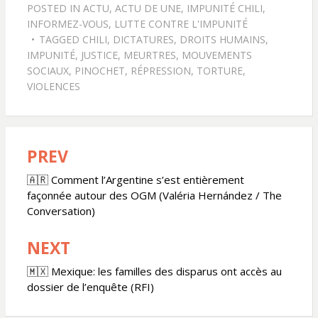
POSTED IN
ACTU
,
ACTU DE UNE
,
IMPUNITÉ CHILI
,
INFORMEZ-VOUS
,
LUTTE CONTRE L'IMPUNITÉ
TAGGED
CHILI
,
DICTATURES
,
DROITS HUMAINS
,
IMPUNITÉ
,
JUSTICE
,
MEURTRES
,
MOUVEMENTS
SOCIAUX
,
PINOCHET
,
RÉPRESSION
,
TORTURE
,
VIOLENCES
PREV
Navigation
de
🇦🇷 Comment l’Argentine s’est entièrement
façonnée autour des OGM (Valéria Hernández / The
l’article
Conversation)
NEXT
🇲🇽 Mexique: les familles des disparus ont accès au
dossier de l’enquête (RFI)