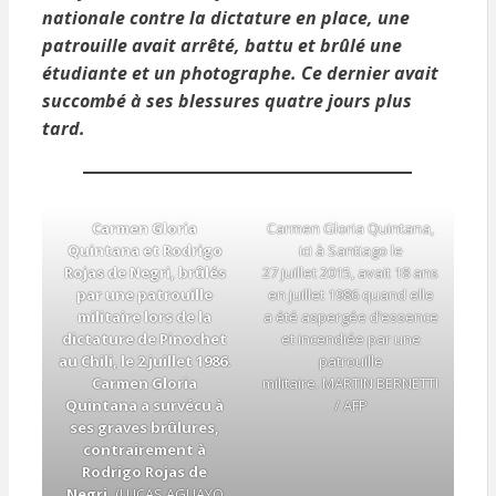
nationale contre la dictature en place, une
patrouille avait arrêté, battu et brûlé une
étudiante et un photographe. Ce dernier avait
succombé à ses blessures quatre jours plus
tard.
Carmen Gloria
Carmen Gloria Quintana,
Quintana et Rodrigo
ici à Santiago le
Rojas de Negri, brûlés
27 juillet 2015, avait 18 ans
par une patrouille
en juillet 1986 quand elle
militaire lors de la
a été aspergée d’essence
dictature de Pinochet
et incendiée par une
au Chili, le 2 juillet 1986.
patrouille
Carmen Gloria
militaire. MARTIN BERNETTI
Quintana a survécu à
/ AFP
ses graves brûlures,
contrairement à
Rodrigo Rojas de
Negri.
(LUCAS AGUAYO