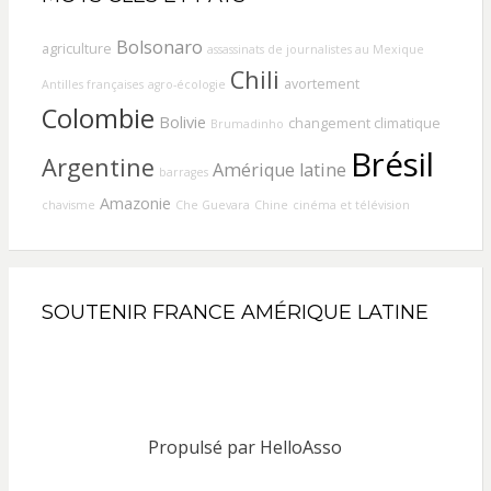
Bolsonaro
agriculture
assassinats de journalistes au Mexique
Chili
avortement
Antilles françaises
agro-écologie
Colombie
Bolivie
changement climatique
Brumadinho
Brésil
Argentine
Amérique latine
barrages
Amazonie
chavisme
Che Guevara
Chine
cinéma et télévision
SOUTENIR FRANCE AMÉRIQUE LATINE
Propulsé par
HelloAsso