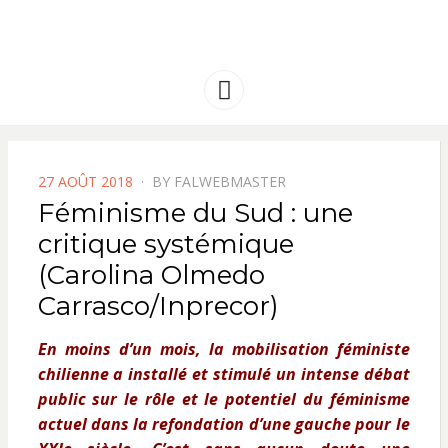
FRANCE
Solidarité international et Amitiés
entre les peuples
AMERIQUE
Menu
LATINE
POSTED
27 AOÛT 2018
BY
FALWEBMASTER
ON
Féminisme du Sud : une
critique systémique
(Carolina Olmedo
Carrasco/Inprecor)
En moins d’un mois, la mobilisation féministe
chilienne a installé et stimulé un intense débat
public sur le rôle et le potentiel du féminisme
actuel dans la refondation d’une gauche pour le