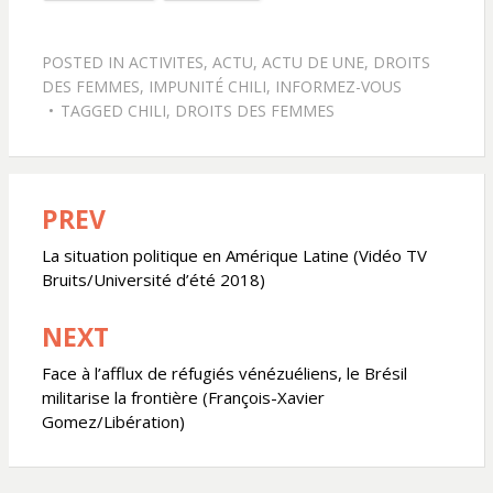
POSTED IN
ACTIVITES
,
ACTU
,
ACTU DE UNE
,
DROITS
DES FEMMES
,
IMPUNITÉ CHILI
,
INFORMEZ-VOUS
TAGGED
CHILI
,
DROITS DES FEMMES
PREV
Navigation
de
La situation politique en Amérique Latine (Vidéo TV
Bruits/Université d’été 2018)
l’article
NEXT
Face à l’afflux de réfugiés vénézuéliens, le Brésil
militarise la frontière (François-Xavier
Gomez/Libération)