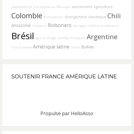
avortement
agriculture
assassinats de journalistes au Mexique
Colombie
Chili
changement climatique
Brumadinho
Bolsonaro
Amazonie
chavisme
barrages
cinéma et télévision
Brésil
Argentine
agro-écologie
Antilles françaises
Amérique latine
Bolivie
Che Guevara
Chine
SOUTENIR FRANCE AMÉRIQUE LATINE
Propulsé par
HelloAsso