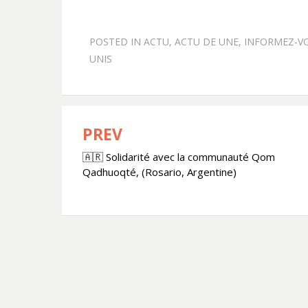
POSTED IN
ACTU
,
ACTU DE UNE
,
INFORMEZ-V
UNIS
PREV
Navigation
🇦🇷 Solidarité avec la communauté Qom
de
Qadhuoqté, (Rosario, Argentine)
l’article