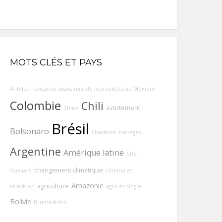
MOTS CLÉS ET PAYS
Antilles françaises
assassinats de journalistes au Mexique
Colombie
Chili
avortement
Chine
Brésil
Bolsonaro
chavisme
barrages
Argentine
Amérique latine
Che
changement climatique
Guevara
cinéma et
Amazonie
agriculture
télévision
agro-écologie
Bolivie
Brumadinho