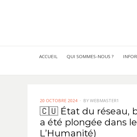
ACCUEIL
QUI SOMMES-NOUS ?
INFO
POSTED
20 OCTOBRE 2024
BY
WEBMASTER1
ON
🇨🇺 État du réseau
a été plongée dans le
L’Humanité)