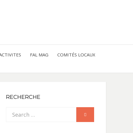
entre les peuples
CE
IQUE
ACTIVITES
FAL MAG
COMITÉS LOCAUX
NE
RECHERCHE
Search
SEARCH
for: