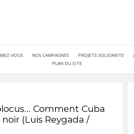
Solidarité international et Amitiés 
FRAN
AMER
RMEZ-VOUS
NOS CAMPAGNES
PROJETS SOLIDARITE
PLAN DU SITE
LATI
, blocus… Comment Cuba
 noir (Luis Reygada /