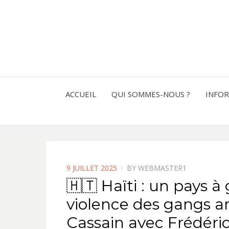
ACCUEIL
QUI SOMMES-NOUS ?
INFO
POSTED
9 JUILLET 2025
BY
WEBMASTER1
ON
🇭🇹 Haïti : un pays 
violence des gangs a
Cassain avec Frédér