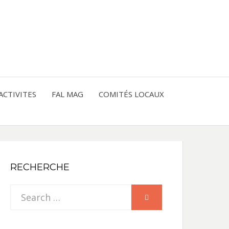
entre les peuples
CE
IQUE
ACTIVITES
FAL MAG
COMITÉS LOCAUX
NE
RECHERCHE
Search
SEARCH
for: