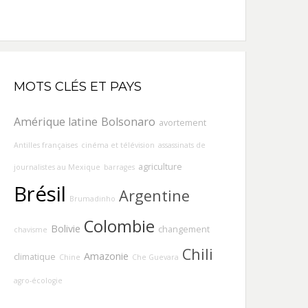
MOTS CLÉS ET PAYS
Amérique latine
Bolsonaro
avortement
Antilles françaises
cinéma et télévision
assassinats de
agriculture
journalistes au Mexique
barrages
Brésil
Argentine
Brumadinho
Colombie
Bolivie
changement
chavisme
Chili
Amazonie
climatique
Chine
Che Guevara
agro-écologie