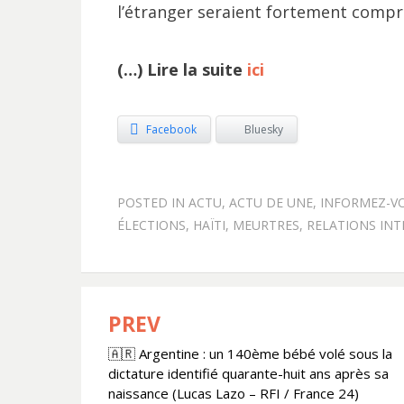
l’étranger seraient fortement compr
(…) Lire la suite
ici
Facebook
Bluesky
POSTED IN
ACTU
,
ACTU DE UNE
,
INFORMEZ-V
ÉLECTIONS
,
HAÏTI
,
MEURTRES
,
RELATIONS IN
PREV
Navigation
🇦🇷 Argentine : un 140ème bébé volé sous la
de
dictature identifié quarante-huit ans après sa
l’article
naissance (Lucas Lazo – RFI / France 24)