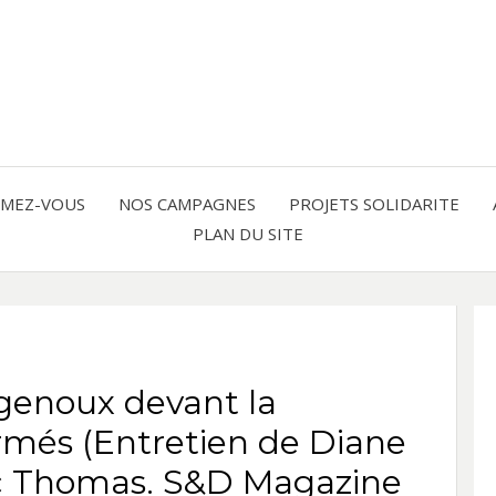
Solidarité international et Amitiés 
FRAN
AMER
RMEZ-VOUS
NOS CAMPAGNES
PROJETS SOLIDARITE
PLAN DU SITE
LATI
à genoux devant la
rmés (Entretien de Diane
ic Thomas. S&D Magazine