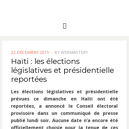
FRANCE
Solidarité international et Amitiés
entre les peuples
AMERIQUE
Menu
LATINE
POSTED
22 DÉCEMBRE 2015
BY
WEBMASTER1
ON
Haïti : les élections
législatives et présidentielle
reportées
Les élections législatives et présidentielle
prévues ce dimanche en Haïti ont été
reportées, a annoncé le Conseil électoral
provisoire dans un communiqué de presse
publié lundi soir. Aucune date n’a encore été
officiellement choisie pour la tenue de ces