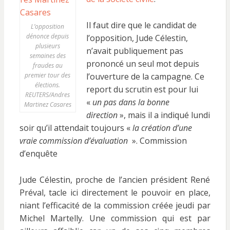
Il faut dire que le candidat de
L’opposition
dénonce depuis
l’opposition, Jude Célestin,
plusieurs
n’avait publiquement pas
semaines des
prononcé un seul mot depuis
fraudes au
premier tour des
l’ouverture de la campagne. Ce
élections.
report du scrutin est pour lui
REUTERS/Andres
«
un pas dans la bonne
Martinez Casares
direction
», mais il a indiqué lundi
soir qu’il attendait toujours «
la création d’une
vraie commission d’évaluation
». Commission
d’enquête
Jude Célestin, proche de l’ancien président René
Préval, tacle ici directement le pouvoir en place,
niant l’efficacité de la commission créée jeudi par
Michel Martelly. Une commission qui est par