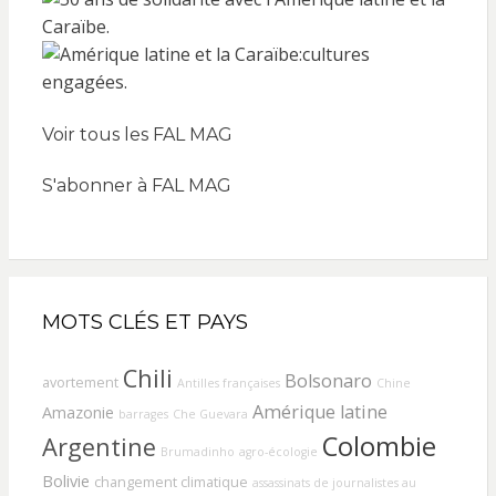
Voir tous les FAL MAG
S'abonner à FAL MAG
MOTS CLÉS ET PAYS
Chili
Bolsonaro
avortement
Antilles françaises
Chine
Amérique latine
Amazonie
barrages
Che Guevara
Colombie
Argentine
Brumadinho
agro-écologie
Bolivie
changement climatique
assassinats de journalistes au