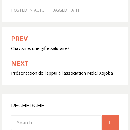
POSTED IN
ACTU
TAGGED
HAÏTI
PREV
Navigation
de
Chavisme: une gifle salutaire?
l’article
NEXT
Présentation de l’appui à l’association Melel Xojoba
RECHERCHE
Search
SEARCH
for: