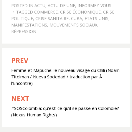
POSTED IN
ACTU
,
ACTU DE UNE
,
INFORMEZ-VOUS
TAGGED
COMMERCE
,
CRISE ÉCONOMIQUE
,
CRISE
POLITIQUE
,
CRISE SANITAIRE
,
CUBA
,
ÉTATS-UNIS
,
MANIFESTATIONS
,
MOUVEMENTS SOCIAUX
,
RÉPRESSION
PREV
Navigation
de
Femme et Mapuche: le nouveau visage du Chili (Noam
Titelman / Nueva Sociedad / traduction par À
l’article
l’Encontre)
NEXT
#SOSColombia: qu’est-ce qu’il se passe en Colombie?
(Nexus Human Rights)