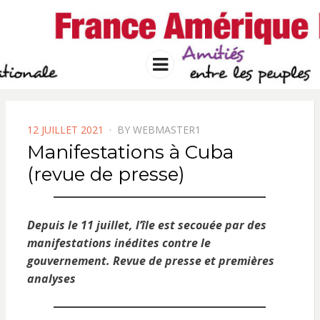
FRANCE
Solidarité international et Amitiés
entre les peuples
AMERIQUE
Menu
LATINE
POSTED
12 JUILLET 2021
BY
WEBMASTER1
ON
Manifestations à Cuba
(revue de presse)
Depuis le 11 juillet, l’île est secouée par des
manifestations inédites contre le
gouvernement. Revue de presse et premières
analyses