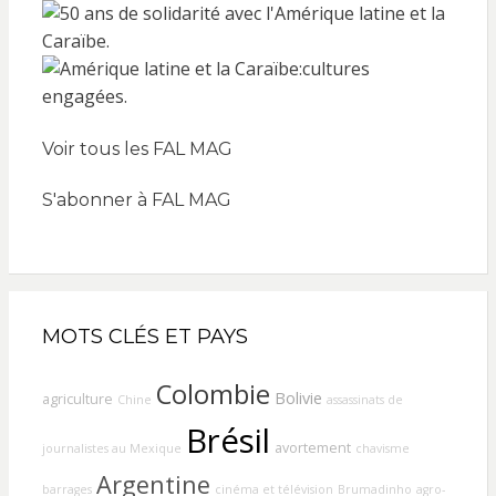
Voir tous les FAL MAG
S'abonner à FAL MAG
MOTS CLÉS ET PAYS
Colombie
Bolivie
agriculture
Chine
assassinats de
Brésil
avortement
journalistes au Mexique
chavisme
Argentine
barrages
cinéma et télévision
Brumadinho
agro-