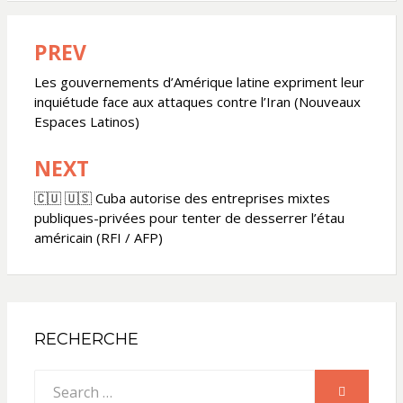
PREV
Navigation
de
Les gouvernements d’Amérique latine expriment leur
inquiétude face aux attaques contre l’Iran (Nouveaux
l’article
Espaces Latinos)
NEXT
🇨🇺 🇺🇸 Cuba autorise des entreprises mixtes
publiques-privées pour tenter de desserrer l’étau
américain (RFI / AFP)
RECHERCHE
Search
SEARCH
for: