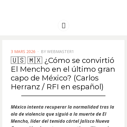
FRANCE
Solidarité international et Amitiés
entre les peuples
AMERIQUE
Menu
LATINE
POSTED
3 MARS 2026
BY
WEBMASTER1
ON
🇺🇸 🇲🇽 ¿Cómo se convirtió
El Mencho en el último gran
capo de México? (Carlos
Herranz / RFI en español)
México intenta recuperar la normalidad tras la
ola de violencia que siguió a la muerte de El
Mencho, líder del temido cártel Jalisco Nueva