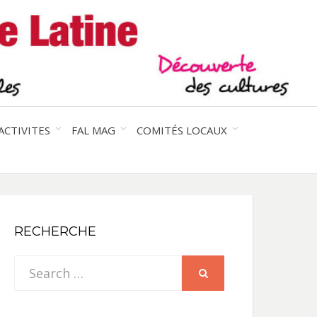
entre les peuples
CE
IQUE
ACTIVITES
FAL MAG
COMITÉS LOCAUX
NE
RECHERCHE
Search
SEARCH
for: