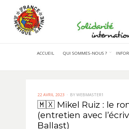
ACCUEIL
QUI SOMMES-NOUS ?
INFO
POSTED
22 AVRIL 2023
BY
WEBMASTER1
ON
🇲🇽 Mikel Ruiz : le 
(entretien avec l’écri
Ballast)