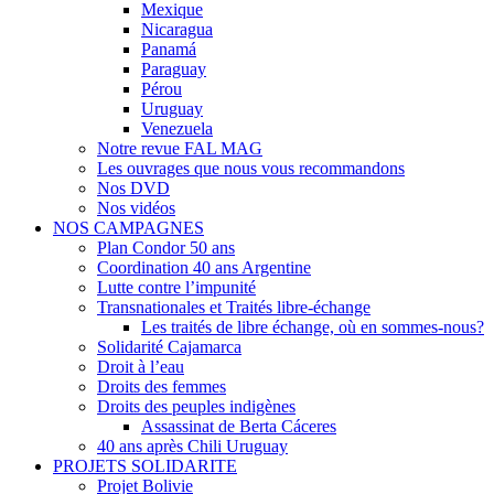
Mexique
Nicaragua
Panamá
Paraguay
Pérou
Uruguay
Venezuela
Notre revue FAL MAG
Les ouvrages que nous vous recommandons
Nos DVD
Nos vidéos
NOS CAMPAGNES
Plan Condor 50 ans
Coordination 40 ans Argentine
Lutte contre l’impunité
Transnationales et Traités libre-échange
Les traités de libre échange, où en sommes-nous?
Solidarité Cajamarca
Droit à l’eau
Droits des femmes
Droits des peuples indigènes
Assassinat de Berta Cáceres
40 ans après Chili Uruguay
PROJETS SOLIDARITE
Projet Bolivie