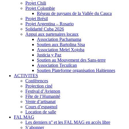
Projet Chili
Projet Colombie
Réseau de paysans de la Vallée du Cauca
Projet Brésil
Projet Argentina – Rosario
Solidarité Cuba 2026
Appui aux partenaires locaux
Association Pachamama
Soutien aux Bartolina Sisa
Association Melel Xojoba
Justicia y Paz
Soutien au Mouvement des Sans-terre
Association Tecuilcan
Soutien Plateforme organisation Haïtiennes
ACTIVITES
Conférences
Projection ciné
Festival d’Avignon
Fête de l’Humanité
Vente d’artisanat
Cours d’espagnol
Location de salle
FAL MAG
Les derniers n° et les FAL MAG en accès libre
S’abonner