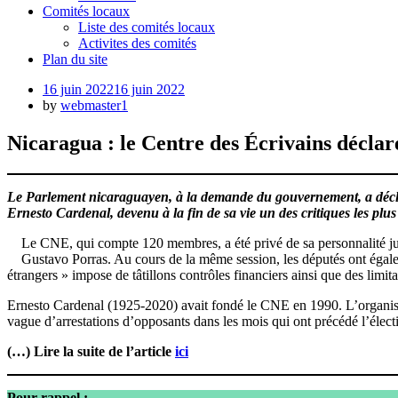
Comités locaux
Liste des comités locaux
Activites des comités
Plan du site
Posted
16 juin 2022
16 juin 2022
on
by
webmaster1
Nicaragua : le Centre des Écrivains décla
Le Parlement nicaraguayen, à la demande du gouvernement, a déclaré
Ernesto Cardenal, devenu à la fin de sa vie un des critiques les plu
Le CNE, qui compte 120 membres, a été privé de sa personnalité ju
Gustavo Porras. Au cours de la même session, les députés ont égaleme
étrangers » impose de tâtillons contrôles financiers ainsi que des limita
Ernesto Cardenal (1925-2020) avait fondé le CNE en 1990. L’organisat
vague d’arrestations d’opposants dans les mois qui ont précédé l’élec
(…) Lire la suite de l’article
ici
Pour rappel :