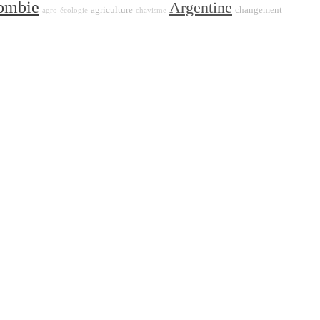
ombie
Argentine
agriculture
changement
agro-écologie
chavisme