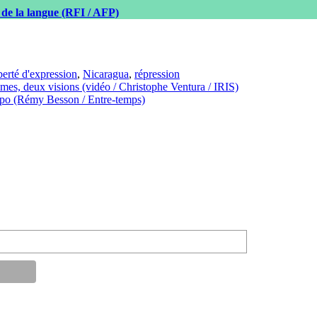
 de la langue (RFI / AFP)
iberté d'expression
,
Nicaragua
,
répression
s, deux visions (vidéo / Christophe Ventura / IRIS)
repo (Rémy Besson / Entre-temps)