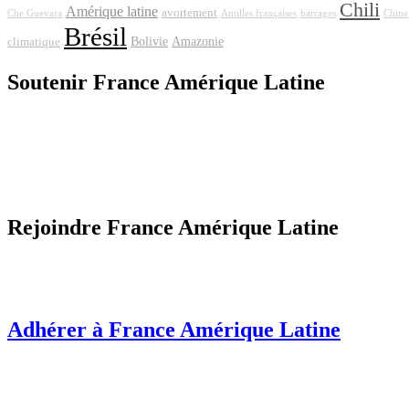
Chili
Amérique latine
avortement
Che Guevara
Antilles françaises
barrages
Chine
Brésil
Bolivie
Amazonie
climatique
Soutenir France Amérique Latine
Rejoindre France Amérique Latine
Adhérer à France Amérique Latine