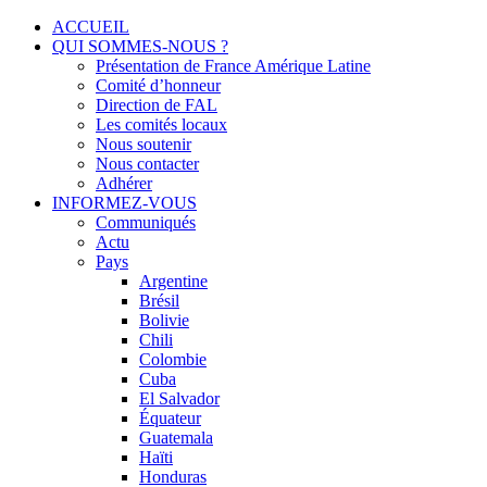
Menu
Skip
ACCUEIL
to
QUI SOMMES-NOUS ?
Solidarité international et Amitiés entre les peuples
FRANCE AMERIQUE LATINE
content
Présentation de France Amérique Latine
Comité d’honneur
Direction de FAL
Les comités locaux
Nous soutenir
Nous contacter
Adhérer
INFORMEZ-VOUS
Communiqués
Actu
Pays
Argentine
Brésil
Bolivie
Chili
Colombie
Cuba
El Salvador
Équateur
Guatemala
Haïti
Honduras