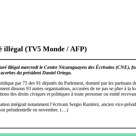
ré illégal (TV5 Monde / AFP)
 illégal mercredi le Centre Nicaraguayen des Écrivains (CNE), fondé 
s acerbes du président Daniel Ortega.
ridique par 75 des 91 députés du Parlement, dominé par les partisans 
nt dissous 93 autres organisations, accusées de ne pas se plier à la loi 
tions des droits civiques et politiques à toute personne ou entité recevan
ion intégrait notamment l’écrivain Sergio Ramírez, ancien vice-présiden
tion présidentielle en novembre. (…)