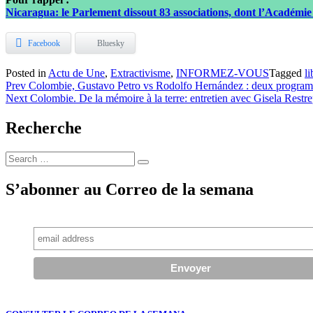
Nicaragua: le Parlement dissout 83 associations, dont l’Académie
Facebook
Bluesky
Posted in
Actu de Une
,
Extractivisme
,
INFORMEZ-VOUS
Tagged
l
Navigation
Prev
Colombie, Gustavo Petro vs Rodolfo Hernández : deux programme
Next
Colombie. De la mémoire à la terre: entretien avec Gisela Rest
de
l’article
Recherche
Search
Search
for:
S’abonner au Correo de la semana