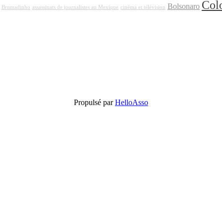
Col
Bolsonaro
Brumadinho
assassinats de journalistes au Mexique
cinéma et télévision
Propulsé par
HelloAsso