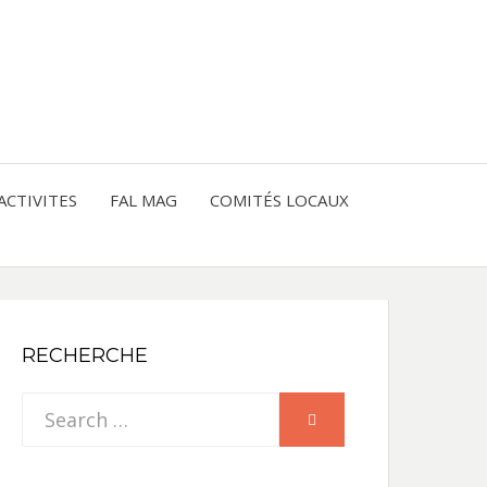
entre les peuples
CE
IQUE
ACTIVITES
FAL MAG
COMITÉS LOCAUX
NE
RECHERCHE
Search
SEARCH
for: