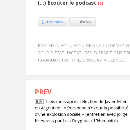
(…) Écouter le podcast
ici
Facebook
Bluesky
POSTED IN
ACTU
,
ACTU DE UNE
,
INFORMEZ-V
COUP D'ÉTAT
,
DICTATURES
,
DISPARITIONS FO
PARAGUAY
,
TORTURE
,
URUGUAY
,
VIOLENCES
PREV
Navigation
🇦🇷 Trois mois après l’élection de Javier Milei
de
en Argentine : « Personne n’exclut la possibilité
l’article
d’une explosion sociale » (entretien avec Jorge
Kreyness par Luis Reygada / L’Humanité)