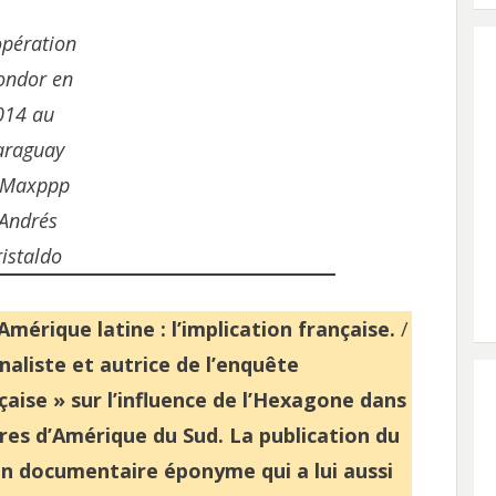
opération
ondor en
014 au
araguay
Maxppp
 Andrés
ristaldo
érique latine : l’implication française.
/
naliste et autrice de l’enquête
çaise » sur l’influence de l’Hexagone dans
res d’Amérique du Sud. La publication du
un documentaire éponyme qui a lui aussi