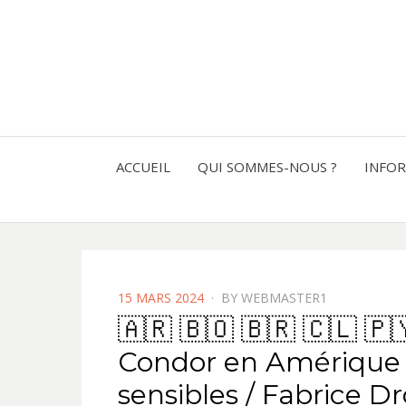
ACCUEIL
QUI SOMMES-NOUS ?
INFO
POSTED
15 MARS 2024
BY
WEBMASTER1
ON
🇦🇷 🇧🇴 🇧🇷 🇨🇱 🇵
Condor en Amérique l
sensibles / Fabrice Dr