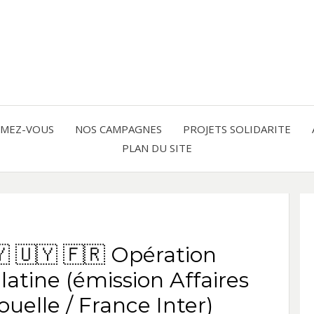
Solidarité international et Amitiés 
FRAN
AMER
RMEZ-VOUS
NOS CAMPAGNES
PROJETS SOLIDARITE
PLAN DU SITE
LATI
🇾 🇺🇾 🇫🇷 Opération
atine (émission Affaires
ouelle / France Inter)