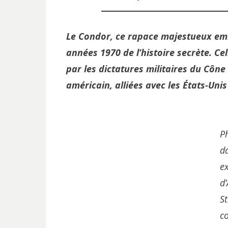
Le Condor, ce rapace majestueux embl
années 1970 de l’histoire secrète. Ce
par les dictatures militaires du Cône
américain, alliées avec les États-Uni
P
d
e
d’
S
c