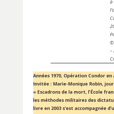
à
l’
C
2
P
©
–
C
Années 1970, Opération Condor en Am
Invitée : Marie-Monique Robin, jour
« Escadrons de la mort, l’École fran
les méthodes militaires des dictatu
livre en 2003 s’est accompagnée d’