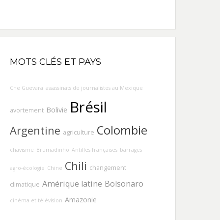
MOTS CLÉS ET PAYS
Che Guevara
assassinats de journalistes au Mexique
Brésil
Bolivie
avortement
Colombie
Argentine
agriculture
chavisme
Brumadinho
Antilles françaises
barrages
Chili
changement
agro-écologie
Chine
Amérique latine
Bolsonaro
climatique
Amazonie
cinéma et télévision