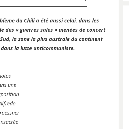
ème du Chili a été aussi celui, dans les
lle des « guerres sales » menées de concert
 Sud, la zone la plus australe du continent
s dans la lutte anticommuniste.
hotos
ans une
xposition
Alfredo
troessner
onsacrée