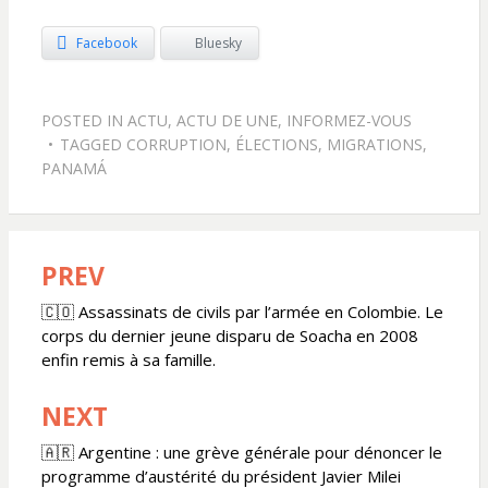
Facebook
Bluesky
POSTED IN
ACTU
,
ACTU DE UNE
,
INFORMEZ-VOUS
TAGGED
CORRUPTION
,
ÉLECTIONS
,
MIGRATIONS
,
PANAMÁ
PREV
Navigation
de
🇨🇴 Assassinats de civils par l’armée en Colombie. Le
corps du dernier jeune disparu de Soacha en 2008
l’article
enfin remis à sa famille.
NEXT
🇦🇷 Argentine : une grève générale pour dénoncer le
programme d’austérité du président Javier Milei