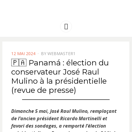
FRANCE
Solidarité international et Amitiés
entre les peuples
AMERIQUE
Menu
LATINE
POSTED
12 MAI 2024
BY
WEBMASTER1
ON
🇵🇦 Panamá : élection du
conservateur José Raul
Mulino à la présidentielle
(revue de presse)
Dimanche 5 mai, José Raul Mulino, remplaçant
de l’ancien président Ricardo Martinelli et
favori des
sondages, a remporté l’élection