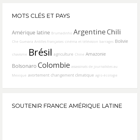
MOTS CLÉS ET PAYS
Argentine
Chili
Amérique latine
Brumadinho
Bolivie
Che Guevara
Antilles françaises
cinéma et télévision
barrages
Brésil
Amazonie
agriculture
chavisme
Chine
Colombie
Bolsonaro
assassinats de journalistes au
avortement
changement climatique
Mexique
agro-écologie
SOUTENIR FRANCE AMÉRIQUE LATINE