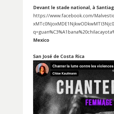
Devant le stade national, à Santiag
https://www.facebook.com/Malvest
xMTc0NjoxMDE1NjkwODkwMTI3Njc0
q=guan%C3%A1bana%20chilacayota
Mexico
San José de Costa Rica