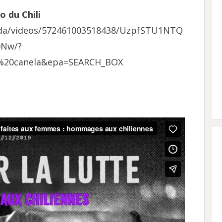
o du Chili
ida/videos/572461003518438/UzpfSTU1NTQ
Nw/?
%20canela&epa=SEARCH_BOX