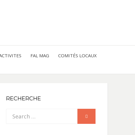
entre les peuples
CE
IQUE
ACTIVITES
FAL MAG
COMITÉS LOCAUX
NE
RECHERCHE
Search
SEARCH
for: