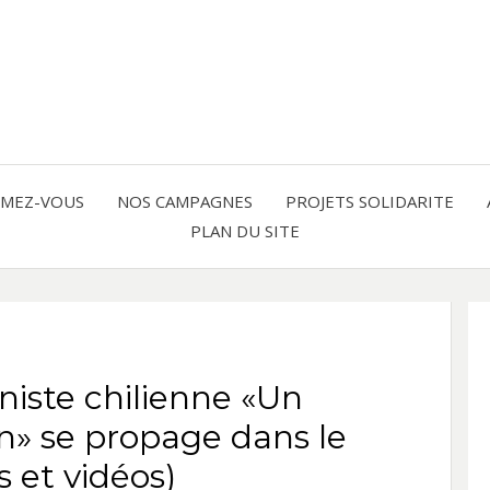
Solidarité international et Amitiés 
FRAN
AMER
RMEZ-VOUS
NOS CAMPAGNES
PROJETS SOLIDARITE
PLAN DU SITE
LATI
iste chilienne «Un
n» se propage dans le
s et vidéos)