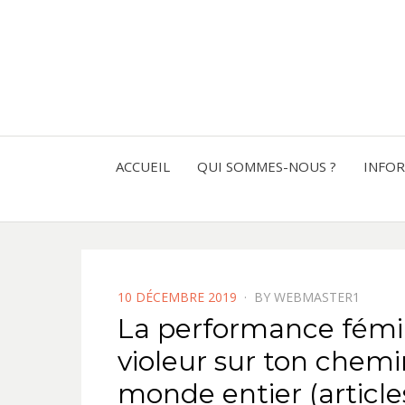
ACCUEIL
QUI SOMMES-NOUS ?
INFO
POSTED
10 DÉCEMBRE 2019
BY
WEBMASTER1
ON
La performance fémin
violeur sur ton chemi
monde entier (article