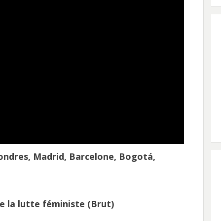
Londres, Madrid, Barcelone, Bogotá,
e la lutte féministe
(Brut)