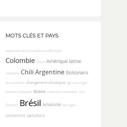
MOTS CLÉS ET PAYS
assassinats de journalistes au Mexique
Colombie
Amérique latine
Chine
Chili
Argentine
Bolsonaro
chavisme
changement climatique
Brumadinho
agro-écologie
Bolivie
Antilles françaises
cinéma et télévision
Che
Brésil
Amazonie
Guevara
barrages
avortement
agriculture