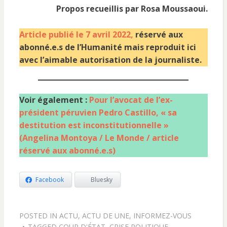
Propos recueillis par Rosa Moussaoui.
Article publié le 7 avril 2022,
réservé aux
abonné.e.s de l’Humanité mais reproduit ici
avec l’aimable autorisation de la journaliste.
Voir également :
Pour l’avocat de l’ex-
président péruvien Pedro Castillo, « sa
destitution est inconstitutionnelle »
(Angelina Montoya / Le Monde / article
réservé aux abonné.e.s)
Facebook
Bluesky
POSTED IN
ACTU
,
ACTU DE UNE
,
INFORMEZ-VOUS
TAGGED
COUP D'ÉTAT
,
CRISE POLITIQUE
,