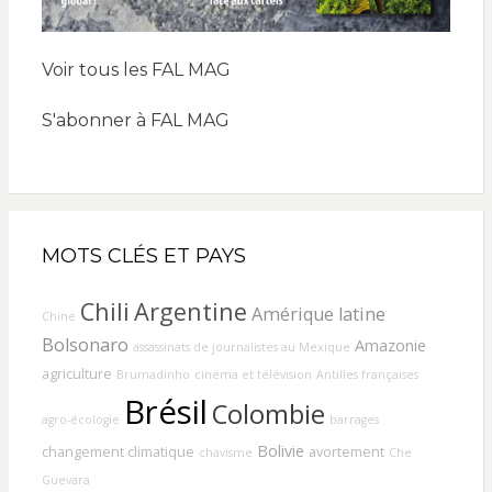
Voir tous les FAL MAG
S'abonner à FAL MAG
MOTS CLÉS ET PAYS
Chili
Argentine
Amérique latine
Chine
Bolsonaro
Amazonie
assassinats de journalistes au Mexique
agriculture
Brumadinho
cinéma et télévision
Antilles françaises
Brésil
Colombie
agro-écologie
barrages
Bolivie
changement climatique
avortement
chavisme
Che
Guevara