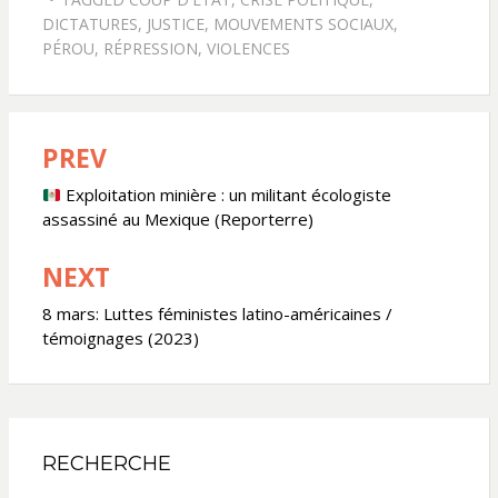
DICTATURES
,
JUSTICE
,
MOUVEMENTS SOCIAUX
,
PÉROU
,
RÉPRESSION
,
VIOLENCES
PREV
Navigation
de
Exploitation minière : un militant écologiste
assassiné au Mexique (Reporterre)
l’article
NEXT
8 mars: Luttes féministes latino-américaines /
témoignages (2023)
RECHERCHE