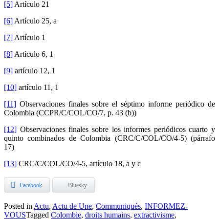
[5]
Artículo 21
[6]
Artículo 25, a
[7]
Artículo 1
[8]
Artículo 6, 1
[9]
artículo 12, 1
[10]
artículo 11, 1
[11]
Observaciones finales sobre el séptimo informe periódico de
Colombia (CCPR/C/COL/CO/7, p. 43 (b))
[12]
Observaciones finales sobre los informes periódicos cuarto y
quinto combinados de Colombia (
CRC/C/COL/CO/4-5) (párrafo
17)
[13]
CRC/C/COL/CO/4-5, artículo 18, a y c
Facebook
Bluesky
Posted in
Actu
,
Actu de Une
,
Communiqués
,
INFORMEZ-
VOUS
Tagged
Colombie
,
droits humains
,
extractivisme
,