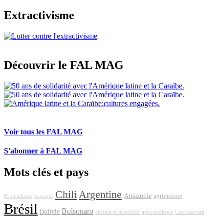
Extractivisme
Découvrir le FAL MAG
Voir tous les FAL MAG
S'abonner à FAL MAG
Mots clés et pays
Chili
Argentine
Amazonie
agriculture
Brumadinho
barrages
Brésil
Bolsonaro
Bolivie
cinéma et télévision
agro-écologie
Che Guevara