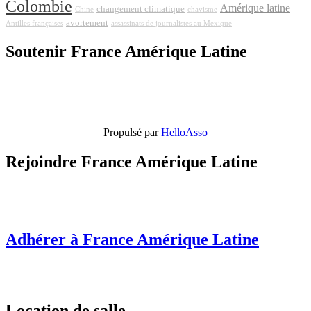
Colombie
Amérique latine
changement climatique
Chine
chavisme
avortement
Antilles françaises
assassinats de journalistes au Mexique
Soutenir France Amérique Latine
Propulsé par
HelloAsso
Rejoindre France Amérique Latine
Adhérer à France Amérique Latine
Location de salle