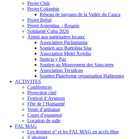
Projet Chili
Projet Colombie
Réseau de paysans de la Vallée du Cauca
Projet Brésil
Projet Argentina – Rosario
Solidarité Cuba 2026
Appui aux partenaires locaux
Association Pachamama
Soutien aux Bartolina Sisa
Association Melel Xojoba
Justicia y Paz
Soutien au Mouvement des Sans-terre
Association Tecuilcan
Soutien Plateforme organisation Haïtiennes
ACTIVITES
Conférences
Projection ciné
Festival d’Avignon
Fête de l’Humanité
Vente d’artisanat
Cours d’espagnol
Location de salle
FAL MAG
Les derniers n° et les FAL MAG en accès libre
S’abonner