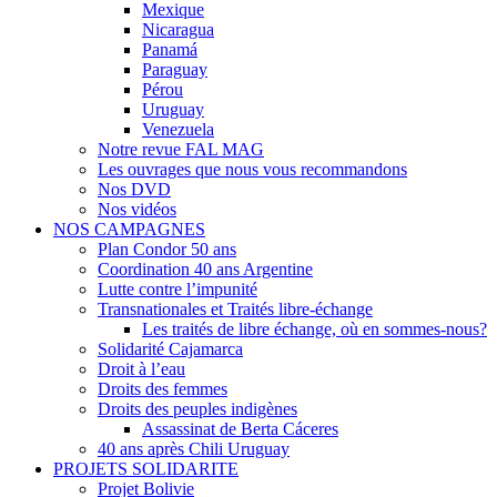
Mexique
Nicaragua
Panamá
Paraguay
Pérou
Uruguay
Venezuela
Notre revue FAL MAG
Les ouvrages que nous vous recommandons
Nos DVD
Nos vidéos
NOS CAMPAGNES
Plan Condor 50 ans
Coordination 40 ans Argentine
Lutte contre l’impunité
Transnationales et Traités libre-échange
Les traités de libre échange, où en sommes-nous?
Solidarité Cajamarca
Droit à l’eau
Droits des femmes
Droits des peuples indigènes
Assassinat de Berta Cáceres
40 ans après Chili Uruguay
PROJETS SOLIDARITE
Projet Bolivie