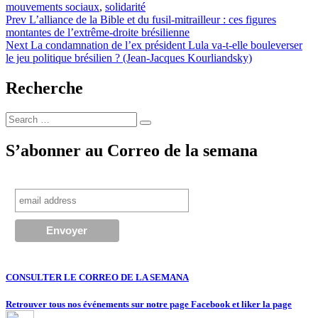
mouvements sociaux
,
solidarité
Navigation
Prev
L’alliance de la Bible et du fusil-mitrailleur : ces figures
montantes de l’extrême-droite brésilienne
de
Next
La condamnation de l’ex président Lula va-t-elle bouleverser
l’article
le jeu politique brésilien ? (Jean-Jacques Kourliandsky)
Recherche
Search
Search
for:
S’abonner au Correo de la semana
CONSULTER LE CORREO DE LA SEMANA
Retrouver tous nos événements sur notre page Facebook et liker la page