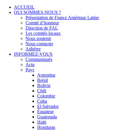
Menu
Skip
ACCUEIL
to
QUI SOMMES-NOUS ?
Solidarité international et Amitiés entre les peuples
FRANCE AMERIQUE LATINE
content
Présentation de France Amérique Latine
Comité d’honneur
Direction de FAL
Les comités locaux
Nous soutenir
Nous contacter
Adhérer
INFORMEZ-VOUS
Communiqués
Actu
Pays
Argentine
Brésil
Bolivie
Chili
Colombie
Cuba
El Salvador
Équateur
Guatemala
Haïti
Honduras