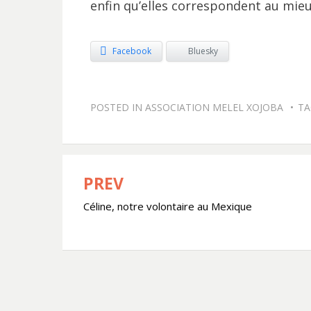
enfin qu’elles correspondent au mieux
Facebook
Bluesky
POSTED IN
ASSOCIATION MELEL XOJOBA
T
PREV
Navigation
Céline, notre volontaire au Mexique
de
l’article