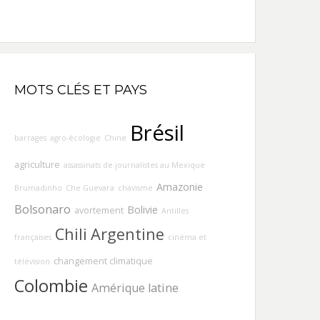
MOTS CLÉS ET PAYS
Brésil
barrages
agro-écologie
Chine
agriculture
assassinats de journalistes au Mexique
Amazonie
Brumadinho
Che Guevara
chavisme
Bolsonaro
Bolivie
avortement
Antilles
Chili
Argentine
françaises
cinéma et
changement climatique
télévision
Colombie
Amérique latine