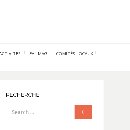
entre les peuples
CE
IQUE
ACTIVITES
FAL MAG
COMITÉS LOCAUX
NE
RECHERCHE
Search
SEARCH
for: