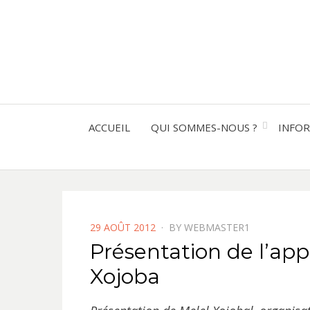
ACCUEIL
QUI SOMMES-NOUS ?
INFO
POSTED
29 AOÛT 2012
BY
WEBMASTER1
ON
Présentation de l’appu
Xojoba