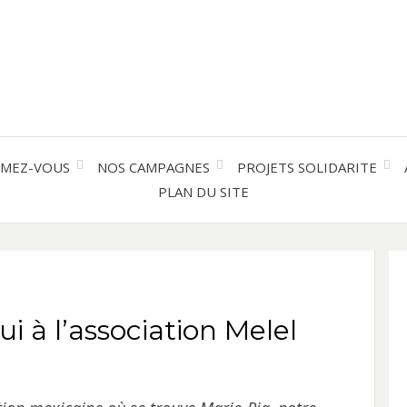
Solidarité international et Amitiés 
FRAN
AMER
RMEZ-VOUS
NOS CAMPAGNES
PROJETS SOLIDARITE
PLAN DU SITE
LATI
i à l’association Melel