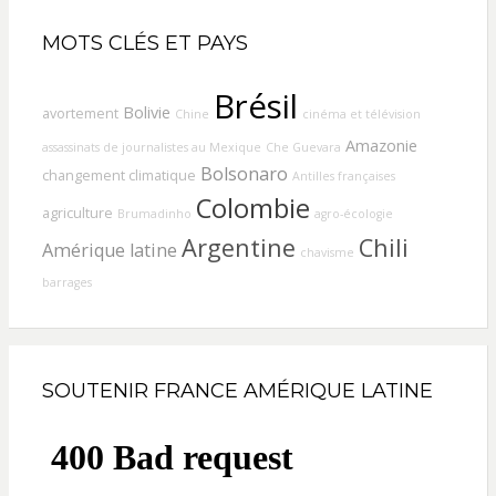
MOTS CLÉS ET PAYS
Brésil
Bolivie
avortement
Chine
cinéma et télévision
Amazonie
assassinats de journalistes au Mexique
Che Guevara
Bolsonaro
changement climatique
Antilles françaises
Colombie
agriculture
Brumadinho
agro-écologie
Argentine
Chili
Amérique latine
chavisme
barrages
SOUTENIR FRANCE AMÉRIQUE LATINE