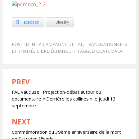
Facebook
Bluesky
POSTED IN
LA CAMPAGNE DE FAL
,
TRANSNATIONALES
ET TRAITÉS LIBRE-ÉCHANGE
TAGGED
GUATEMALA
PREV
Navigation
de
FAL Vaucluse : Projection-débat autour du
documentaire « Derrière les collines » le jeudi 13
l’article
septembre
NEXT
Commémoration du 39ème anniversaire de la mort
de Salvador Allende