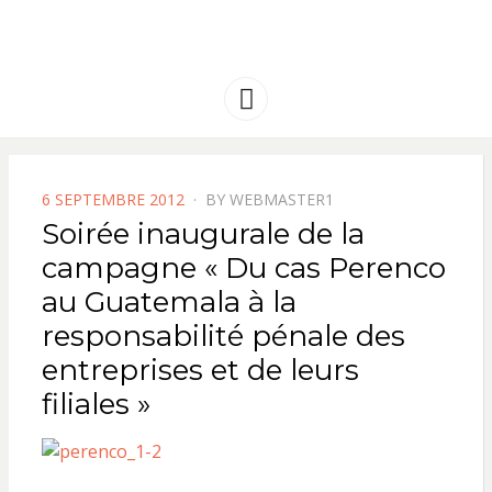
FRANCE
Solidarité international et Amitiés
entre les peuples
AMERIQUE
Menu
LATINE
POSTED
6 SEPTEMBRE 2012
BY
WEBMASTER1
ON
Soirée inaugurale de la
campagne « Du cas Perenco
au Guatemala à la
responsabilité pénale des
entreprises et de leurs
filiales »