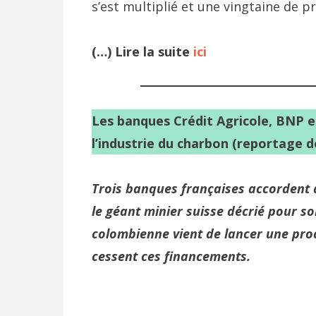
s’est multiplié et une vingtaine de p
(…) Lire la suite
ici
Les banques Crédit Agricole, BNP 
l’industrie du charbon (reportage d
Trois banques françaises accordent d
le géant minier suisse décrié pour 
colombienne vient de lancer une proc
cessent ces financements.