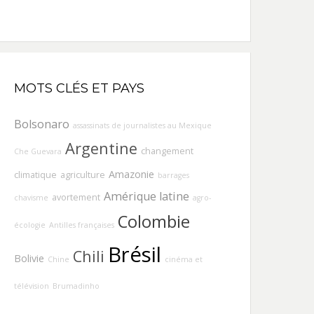
MOTS CLÉS ET PAYS
Bolsonaro
assassinats de journalistes au Mexique
Argentine
changement
Che Guevara
Amazonie
climatique
agriculture
barrages
Amérique latine
avortement
chavisme
agro-
Colombie
écologie
Antilles françaises
Brésil
Chili
Bolivie
Chine
cinéma et
télévision
Brumadinho