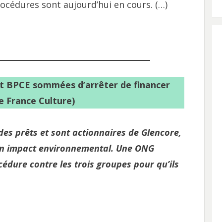
rocédures sont aujourd’hui en cours. (…)
et BPCE sommées d’arrêter de financer
e France Culture)
es prêts et sont actionnaires de Glencore,
son impact environnemental. Une ONG
édure contre les trois groupes pour qu’ils