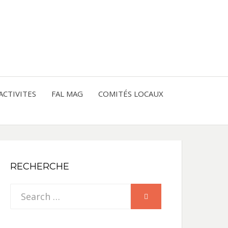
entre les peuples
CE
IQUE
ACTIVITES
FAL MAG
COMITÉS LOCAUX
NE
RECHERCHE
Search
SEARCH
for: