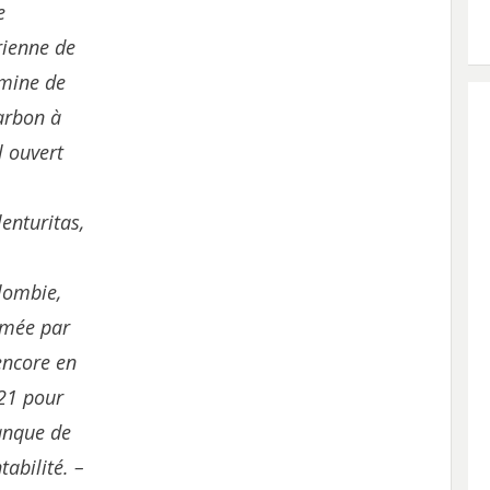
e
rienne de
 mine de
arbon à
l ouvert
enturitas,
lombie,
rmée par
encore en
21 pour
nque de
tabilité. –