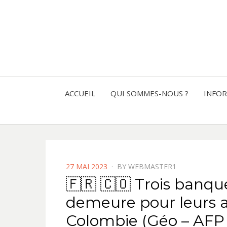
ACCUEIL
QUI SOMMES-NOUS ?
INFO
POSTED
27 MAI 2023
BY
WEBMASTER1
ON
🇫🇷 🇨🇴 Trois banqu
demeure pour leurs ac
Colombie (Géo – AFP 