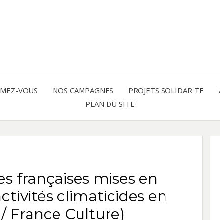
Solidarité international et Amitiés 
FRAN
AMER
RMEZ-VOUS
NOS CAMPAGNES
PROJETS SOLIDARITE
PLAN DU SITE
LATI
es françaises mises en
tivités climaticides en
/ France Culture)