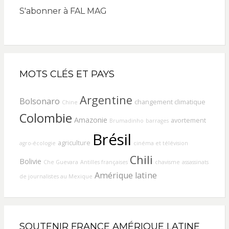
S'abonner à FAL MAG
MOTS CLÉS ET PAYS
Argentine
Bolsonaro
changement climatique
Chine
Colombie
Amazonie
avortement
Brumadinho
barrages
Brésil
agriculture
agro-écologie
cinéma et télévision
Chili
Bolivie
Che Guevara
Antilles françaises
chavisme
assassinats
Amérique latine
de journalistes au Mexique
SOUTENIR FRANCE AMÉRIQUE LATINE