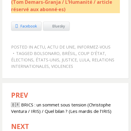
(Tom Demars-Granja / L’Humanité / article
réservé aux abonné·es)
Facebook
Bluesky
POSTED IN
ACTU
,
ACTU DE UNE
,
INFORMEZ-VOUS
TAGGED
BOLSONARO
,
BRÉSIL
,
COUP D'ÉTAT
,
ÉLECTIONS
,
ÉTATS-UNIS
,
JUSTICE
,
LULA
,
RELATIONS
INTERNATIONALES
,
VIOLENCES
PREV
Navigation
de
🇧🇷 BRICS : un sommet sous tension (Christophe
Ventura / IRIS) / Quel bilan ? (Les mardis de l’IRIS)
l’article
NEXT