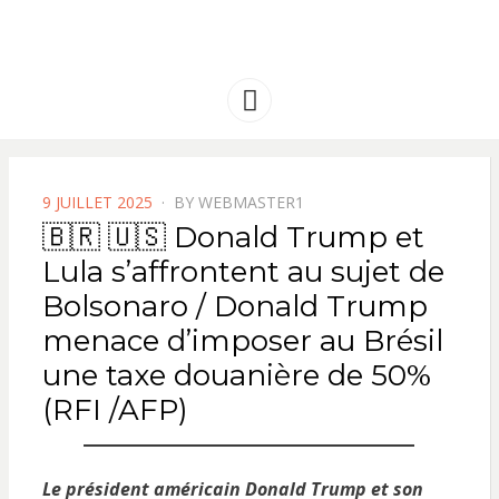
FRANCE
Solidarité international et Amitiés
entre les peuples
AMERIQUE
Menu
LATINE
POSTED
9 JUILLET 2025
BY
WEBMASTER1
ON
🇧🇷 🇺🇸 Donald Trump et
Lula s’affrontent au sujet de
Bolsonaro / Donald Trump
menace d’imposer au Brésil
une taxe douanière de 50%
(RFI /AFP)
Le président américain Donald Trump et son