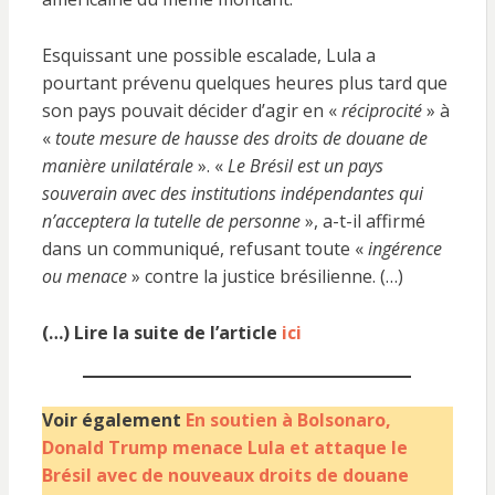
Esquissant une possible escalade, Lula a
pourtant prévenu quelques heures plus tard que
son pays pouvait décider d’agir en «
réciprocité
» à
«
toute mesure de hausse des droits de douane de
manière unilatérale
». «
Le Brésil est un pays
souverain avec des institutions indépendantes qui
n’acceptera la tutelle de personne
», a-t-il affirmé
dans un communiqué, refusant toute «
ingérence
ou menace
» contre la justice brésilienne. (…)
(…) Lire la suite de l’article
ici
Voir également
En soutien à Bolsonaro,
Donald Trump menace Lula et attaque le
Brésil avec de nouveaux droits de douane