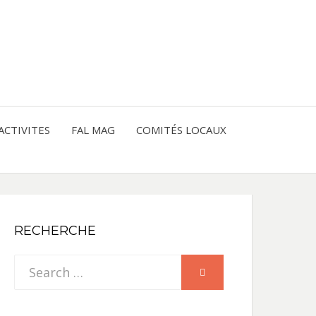
entre les peuples
CE
IQUE
ACTIVITES
FAL MAG
COMITÉS LOCAUX
NE
RECHERCHE
Search
SEARCH
for: