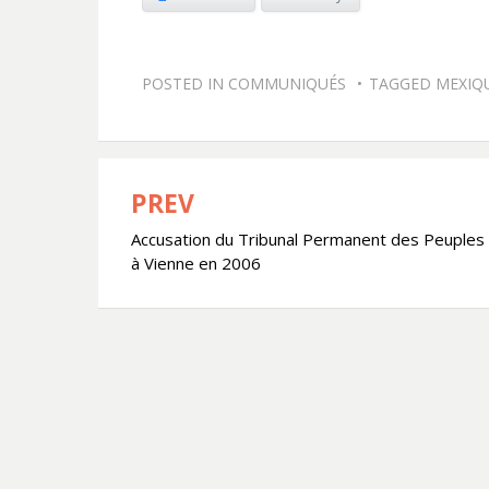
POSTED IN
COMMUNIQUÉS
TAGGED
MEXIQ
PREV
Navigation
Accusation du Tribunal Permanent des Peuples
de
à Vienne en 2006
l’article