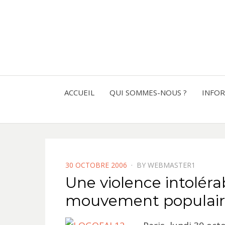
ACCUEIL
QUI SOMMES-NOUS ?
INFO
POSTED
30 OCTOBRE 2006
BY
WEBMASTER1
ON
Une violence intoléra
mouvement populaire