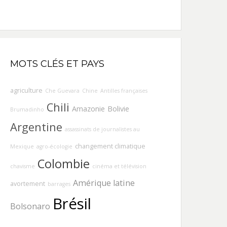
MOTS CLÉS ET PAYS
agriculture
Che Guevara
Chine
Antilles françaises
Chili
Amazonie
Bolivie
Brumadinho
Argentine
assassinats de journalistes au
changement climatique
Mexique
agro-écologie
Colombie
chavisme
cinéma et télévision
Amérique latine
avortement
barrages
Brésil
Bolsonaro