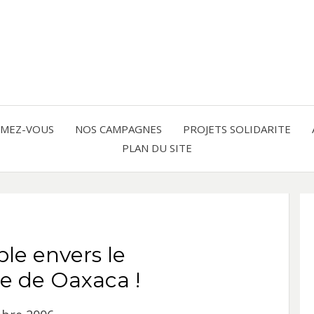
Solidarité international et Amitiés 
FRAN
AMER
RMEZ-VOUS
NOS CAMPAGNES
PROJETS SOLIDARITE
PLAN DU SITE
LATI
ble envers le
 de Oaxaca !