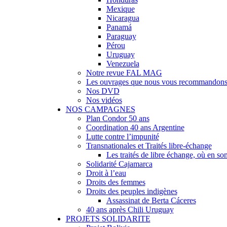
Mexique
Nicaragua
Panamá
Paraguay
Pérou
Uruguay
Venezuela
Notre revue FAL MAG
Les ouvrages que nous vous recommandon
Nos DVD
Nos vidéos
NOS CAMPAGNES
Plan Condor 50 ans
Coordination 40 ans Argentine
Lutte contre l’impunité
Transnationales et Traités libre-échange
Les traités de libre échange, où en 
Solidarité Cajamarca
Droit à l’eau
Droits des femmes
Droits des peuples indigènes
Assassinat de Berta Cáceres
40 ans après Chili Uruguay
PROJETS SOLIDARITE