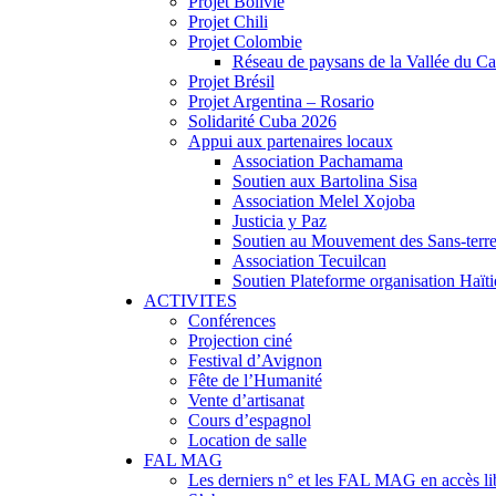
Projet Bolivie
Projet Chili
Projet Colombie
Réseau de paysans de la Vallée du C
Projet Brésil
Projet Argentina – Rosario
Solidarité Cuba 2026
Appui aux partenaires locaux
Association Pachamama
Soutien aux Bartolina Sisa
Association Melel Xojoba
Justicia y Paz
Soutien au Mouvement des Sans-terr
Association Tecuilcan
Soutien Plateforme organisation Haït
ACTIVITES
Conférences
Projection ciné
Festival d’Avignon
Fête de l’Humanité
Vente d’artisanat
Cours d’espagnol
Location de salle
FAL MAG
Les derniers n° et les FAL MAG en accès li