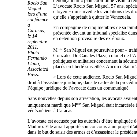
dénonçant un « plan coordonné visant à rédu
Rocío San
L’avocate Rocío San Miguel, 57 ans, spécial
Miguel
citoyen » qui surveille les violations des dro
lors d’une
qu’elle s’apprêtait à quitter le Venezuela.
conférence
à
En compagnie de cinq membres de sa famille –
Caracas,
présentée devant un tribunal spécialisé dans
le 14
en détention provisoire des ex-époux.
septembre
2011.
me
M
San Miguel est poursuivie pour « trahi
Photo
Gonzales De Canales Plaza, colonel de l’Armé
Fernando
politiques et militaires concernant la sécuri
Llano,
placés en liberté surveillée. Aucun détail n’a
Associated
Press
.
« Lors de cette audience, Rocío San Miguel 
droit à l’assistance juridique, dans le cadre de la procédur
l’équipe juridique de l’avocate dans un communiqué.
Sans nouvelles depuis son arrestation, les avocats avaient
me
uniquement mardi que M
San Miguel était incarcérée à
vénézuéliens à Caracas.
L’avocate est accusée par les autorités d’être impliquée 
Maduro. Elle aurait apporté son concours à un projet d’at
dans le but de saisir des armes et d’assassiner le président