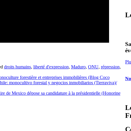
L
Sa
év
Plu
ed
droits humains
,
liberté d'expression
,
Maduro
,
ONU
,
répression
,
monoculture forestière et entreprises immobilières (Blog Coco
No
hile: monocultivo forestal y negocios inmobiliarios (Tierraviva)/
e de Mexico dépose sa candidature à la présidentielle (Honorine
L
F
C