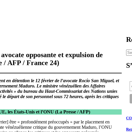
R
Se
 avocate opposante et expulsion de
for
e / AFP / France 24)
S
 en détention le 12 février de l’avocate Rocío San Miguel, et
ernement Maduro. Le ministre vénézuélien des Affaires
activités » du bureau du Haut-Commissariat des Nations unies
e départ de son personnel sous 72 heures, après les critiques
UE, les États-Unis et l’ONU
(La Presse / AFP)
CO
vrier] être « profondément préoccupés » par le placement en
cate vénézuélienne critique du gouvernement Maduro, l’ONU
Ret