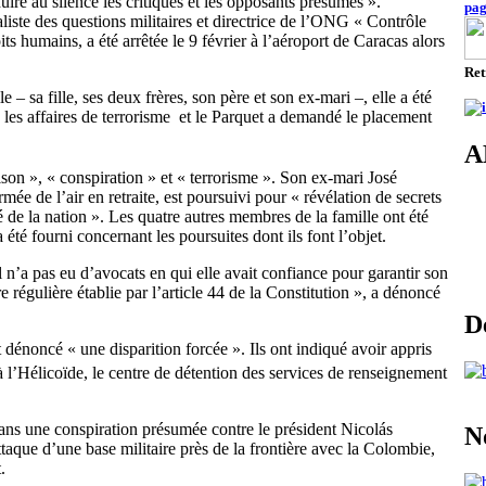
ire au silence les critiques et les opposants présumés ».
pa
iste des questions militaires et directrice de l’ONG « Contrôle
its humains, a été arrêtée le 9 février à l’aéroport de Caracas alors
Ret
 sa fille, ses deux frères, son père et son ex-mari –, elle a été
 les affaires de terrorisme et le Parquet a demandé le placement
A
son », « conspiration » et « terrorisme ». Son ex-mari José
e de l’air en retraite, est poursuivi pour « révélation de secrets
té de la nation ». Les quatre autres membres de la famille ont été
 été fourni concernant les poursuites dont ils font l’objet.
n’a pas eu d’avocats en qui elle avait confiance pour garantir son
e régulière établie par l’article 44 de la Constitution », a dénoncé
D
 dénoncé « une disparition forcée ». Ils ont indiqué avoir appris
 l’Hélicoïde, le centre de détention des services de renseignement
dans une conspiration présumée contre le président Nicolás
N
taque d’une base militaire près de la frontière avec la Colombie,
.