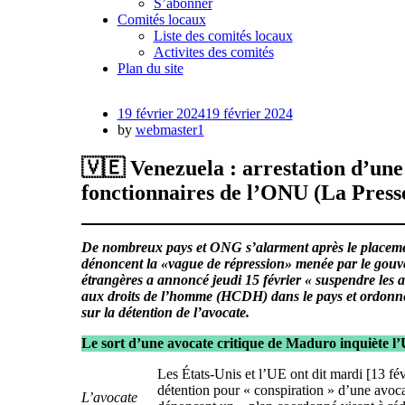
S’abonner
Comités locaux
Liste des comités locaux
Activites des comités
Plan du site
Posted
19 février 2024
19 février 2024
on
by
webmaster1
🇻🇪 Venezuela : arrestation d’une
fonctionnaires de l’ONU (La Press
De nombreux pays et ONG s’alarment après le placement
dénoncent la «vague de répression» menée par le gouv
étrangères a annoncé jeudi 15 février « suspendre les 
aux droits de l’homme (HCDH) dans le pays et ordonné l
sur la détention de l’avocate.
Le sort d’une avocate critique de Maduro inquiète l’
Les États-Unis et l’UE ont dit mardi [13 fé
détention pour « conspiration » d’une avo
L’avocate