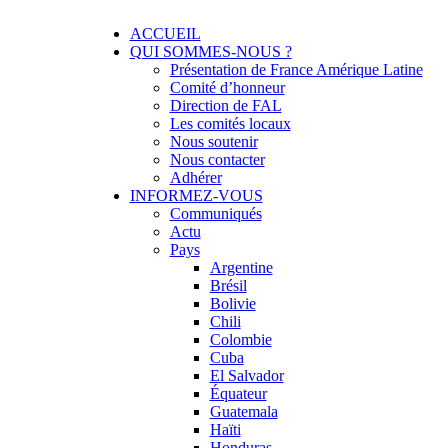
Menu
Skip
ACCUEIL
Solidarité international et Amitiés entre les 
FRANCE AMERIQUE LATINE
to
QUI SOMMES-NOUS ?
content
Présentation de France Amérique Latine
Comité d’honneur
Direction de FAL
Les comités locaux
Nous soutenir
Nous contacter
Adhérer
INFORMEZ-VOUS
Communiqués
Actu
Pays
Argentine
Brésil
Bolivie
Chili
Colombie
Cuba
El Salvador
Équateur
Guatemala
Haïti
Honduras