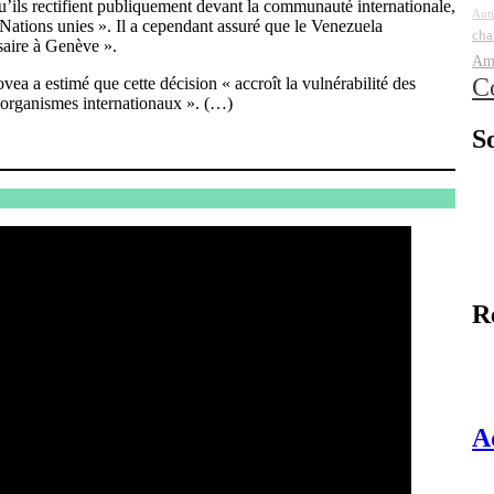
qu’ils rectifient publiquement devant la communauté internationale,
Anti
es Nations unies ». Il a cependant assuré que le Venezuela
cha
aire à Genève ».
Am
C
 a estimé que cette décision « accroît la vulnérabilité des
s organismes internationaux ». (…)
S
R
A