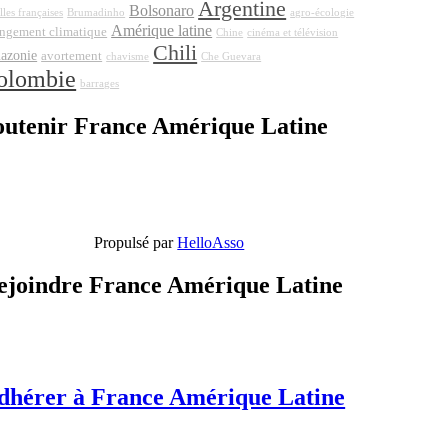
Argentine
Bolsonaro
lles françaises
Brumadinho
agro-écologie
Amérique latine
ngement climatique
Chine
cinéma et télévision
Chili
azonie
avortement
chavisme
Che Guevara
olombie
barrages
outenir France Amérique Latine
Propulsé par
HelloAsso
ejoindre France Amérique Latine
dhérer à France Amérique Latine