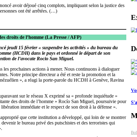
noncé avoir déjoué cinq complots, impliquant selon la justice des
 personnes ont été arrêtées. (…)
E
des droits de l’homme
(La Presse / AFP)
D
cé jeudi 15 février « suspendre les activités » du bureau du
homme (HCDH) dans le pays et ordonné le départ de son
tention de l’avocate Rocio San Miguel.
s les prochaines actions à mener. Nous continuons à dialoguer
antes. Notre principe directeur a été et reste la promotion et la
énézuélien », a réagi la porte-parole du HCDH à Genève, Ravina
Vo
paravant sur le réseau X exprimé sa « profonde inquiétude »
litante des droits de l’homme » Rocío San Miguel, poursuivie pour
S'
ibération immédiate et le respect de son droit à la défense ».
M
approprié que cette institution a développé, qui loin de se montrer
devenir le bureau privé des putschistes et des terroristes qui
.
Bol