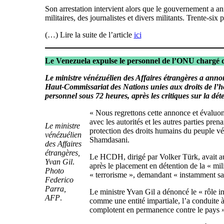
Son arrestation intervient alors que le gouvernement a an
militaires, des journalistes et divers militants. Trente-six
(…) Lire la suite de l’article
ici
Le Venezuela expulse le personnel de l’ONU chargé 
Le ministre vénézuélien des Affaires étrangères a annon
Haut-Commissariat des Nations unies aux droits de l’
personnel sous 72 heures, après les critiques sur la dé
« Nous regrettons cette annonce et évaluon
avec les autorités et les autres parties pren
Le ministre
protection des droits humains du peuple v
vénézuélien
Shamdasani.
des Affaires
étrangères,
Le HCDH, dirigé par Volker Türk, avait au
Yvan Gil
.
après le placement en détention de la « mi
Photo
« terrorisme », demandant « instamment sa l
Federico
Parra,
Le ministre Yvan Gil a dénoncé le « rôle in
AFP
.
comme une entité impartiale, l’a conduite à 
complotent en permanence contre le pays »