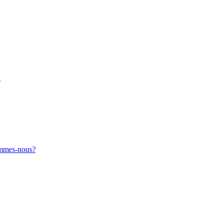
s
sommes-nous?