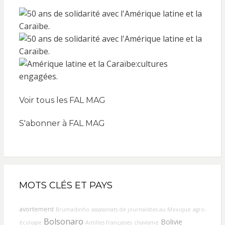
Voir tous les FAL MAG
S'abonner à FAL MAG
MOTS CLÉS ET PAYS
avortement
Brumadinho
assassinats de journalistes au Mexique
agro-
Bolsonaro
Bolivie
écologie
Antilles françaises
chavisme