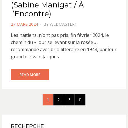
(Sabine Manigat / À
l’Encontre)
POSTED
27 MARS 2024
BY
WEBMASTER1
ON
Les haïtiens, n’ont pas pris, fin février 2024, le
chemin du « jour se levant sur la rosée »,
recommandé avec brio littéraire en 1944, par leur
grand écrivain Jacques…
READ MORE
Pagination
PAGE
PAGE
PAGE
NEXT
1
2
3
des
PAGE
publications
RECHERCHE