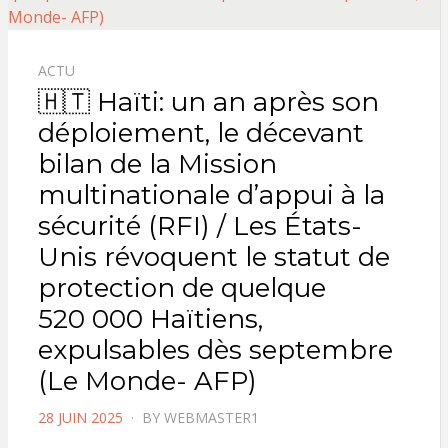
ACTU
🇭🇹 Haïti: un an après son
déploiement, le décevant
bilan de la Mission
multinationale d’appui à la
sécurité (RFI) / Les États-
Unis révoquent le statut de
protection de quelque
520 000 Haïtiens,
expulsables dès septembre
(Le Monde- AFP)
POSTED
28 JUIN 2025
BY
WEBMASTER1
ON