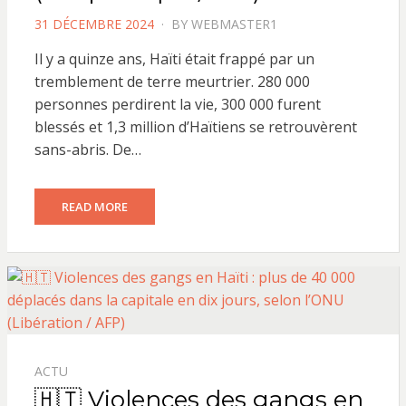
POSTED
31 DÉCEMBRE 2024
BY
WEBMASTER1
ON
Il y a quinze ans, Haïti était frappé par un
tremblement de terre meurtrier. 280 000
personnes perdirent la vie, 300 000 furent
blessés et 1,3 million d’Haïtiens se retrouvèrent
sans-abris. De…
READ MORE
ACTU
🇭🇹 Violences des gangs en