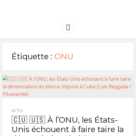
FRANCE
Solidarité international et Amitiés
entre les peuples
AMERIQUE
Menu
LATINE
Étiquette :
ONU
ACTU
🇨🇺 🇺🇸 À l’ONU, les États-
Unis échouent à faire taire la