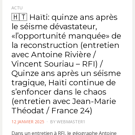
ACTU
🇭🇹 Haïti: quinze ans après
le séisme dévastateur,
«l’opportunité manquée» de
la reconstruction (entretien
avec Antoine Rivière /
Vincent Souriau – RFI) /
Quinze ans après un séisme
tragique, Haïti continue de
s’enfoncer dans le chaos
(entretien avec Jean-Marie
Théodat / France 24)
POSTED
12 JANVIER 2025
BY
WEBMASTER1
ON
Dans un entretien à RFI, le géographe Antoine