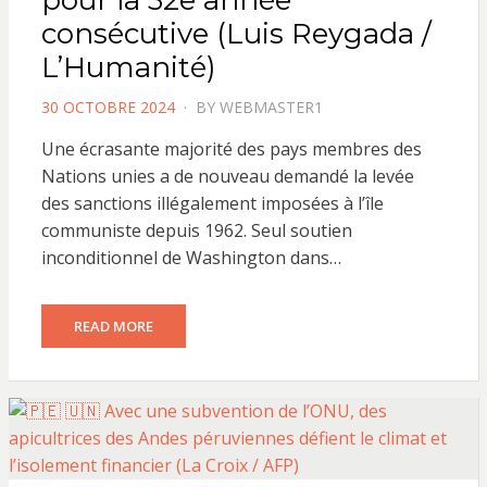
pour la 32e année
consécutive (Luis Reygada /
L’Humanité)
POSTED
30 OCTOBRE 2024
BY
WEBMASTER1
ON
Une écrasante majorité des pays membres des
Nations unies a de nouveau demandé la levée
des sanctions illégalement imposées à l’île
communiste depuis 1962. Seul soutien
inconditionnel de Washington dans…
READ MORE