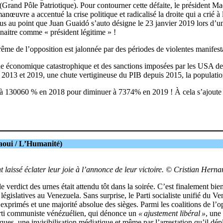
P (Grand Pôle Patriotique). Pour contourner cette défaite, le président
œuvre a accentué la crise politique et radicalisé la droite qui a crié à la 
us au point que Juan Guaidó s’auto désigne le 23 janvier 2019 lors d’
nnaitre comme « président légitime » !
xtrême de l’opposition est jalonnée par des périodes de violentes manif
que économique catastrophique et des sanctions imposées par les USA de
2013 et 2019, une chute vertigineuse du PIB depuis 2015, la population
6 à 130060 % en 2018 pour diminuer à 7374% en 2019 ! À cela s’ajoute
aoui / L’Humanité)
t laissé éclater leur joie à l’annonce de leur victoire. © Cristian Her
le verdict des urnes était attendu tôt dans la soirée. C’est finalement bi
s législatives au Venezuela. Sans surprise, le Parti socialiste unifié du 
exprimés et une majorité absolue des sièges. Parmi les coalitions de l’op
arti communiste vénézuélien, qui dénonce un
« ajustement libéral »
, une
, une invisibilisation médiatique et même par l’arrestation qu’il déplor