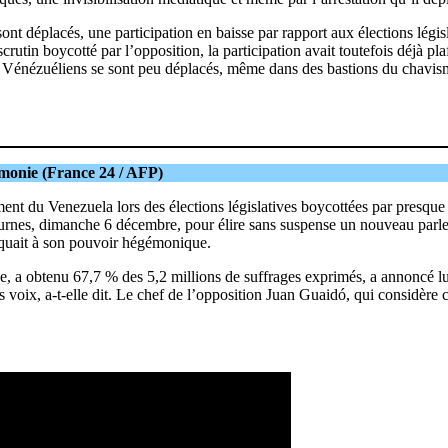
sont déplacés, une participation en baisse par rapport aux élections lég
scrutin boycotté par l’opposition, la participation avait toutefois déjà p
, les Vénézuéliens se sont peu déplacés, même dans des bastions du cha
émonie (France 24 / AFP)
nt du Venezuela lors des élections législatives boycottées par presque t
x urnes, dimanche 6 décembre, pour élire sans suspense un nouveau parle
anquait à son pouvoir hégémonique.
ue, a obtenu 67,7 % des 5,2 millions de suffrages exprimés, a annoncé l
es voix, a-t-elle dit. Le chef de l’opposition Juan Guaidó, qui considèr