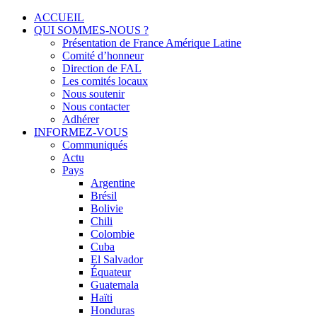
Menu
Skip
ACCUEIL
to
QUI SOMMES-NOUS ?
Solidarité international et Amitiés entre les peuples
FRANCE AMERIQUE LATINE
content
Présentation de France Amérique Latine
Comité d’honneur
Direction de FAL
Les comités locaux
Nous soutenir
Nous contacter
Adhérer
INFORMEZ-VOUS
Communiqués
Actu
Pays
Argentine
Brésil
Bolivie
Chili
Colombie
Cuba
El Salvador
Équateur
Guatemala
Haïti
Honduras