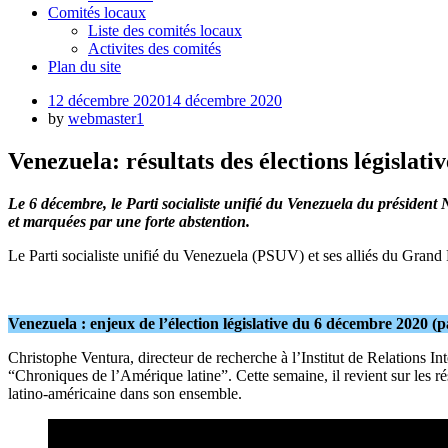
Comités locaux
Liste des comités locaux
Activites des comités
Plan du site
Posted
12 décembre 2020
14 décembre 2020
on
by
webmaster1
Venezuela: résultats des élections législat
Le 6 décembre, le Parti socialiste unifié du Venezuela du président
et marquées par une forte abstention.
Le Parti socialiste unifié du Venezuela (PSUV) et ses alliés du Grand
Venezuela : enjeux de l’élection législative du 6 décembre 2020 (
Christophe Ventura, directeur de recherche à l’Institut de Relations 
“Chroniques de l’Amérique latine”. Cette semaine, il revient sur les rés
latino-américaine dans son ensemble.