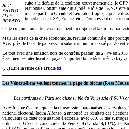
suite à la défaite de la coalition gouvernementale, le GP
AFP
Nationale Constituante qui a joué le rôle de l’AN. Cette man
PHOTO
menée par Juan Guaidó et Leopoldo López, a pris le dess
/ Luis
impérialistes, USA, France, etc., s’empressent de le reco
ROBAYO
Cette conjonction entre le raidissement du régime et la droitisation e
Mais les effets de la crise économique, résultat combiné d’une politi
Avec près de 80% de pauvres, un salaire minimum divisé par 20 entre 
Le tout avec une inflation hors de contrôle, passant de 274% en 201
étasuniennes interdisent au pays d’importer du matériel médical. (…)
(…) Lire la suite de l’article
ici
Les Vénézuéliens veulent tourner la page du blocus (Rosa Mouss
Les partisans du Parti socialiste unifié du Venezuela (PSUV) on
Avec le vote électronique et la transmission automatisée des résultats, 
national électoral, Indira Alfonso, a annoncé les résultats des élection
vainqueurs de cette consultation électorale, avec 67,6 % des suffrages 
obtient 17,95 % des voix, suivie de Venezuela Unida (4,19 %). Le P
de 2,73 %, au terme d’une campagne marquée par des pressions politiques