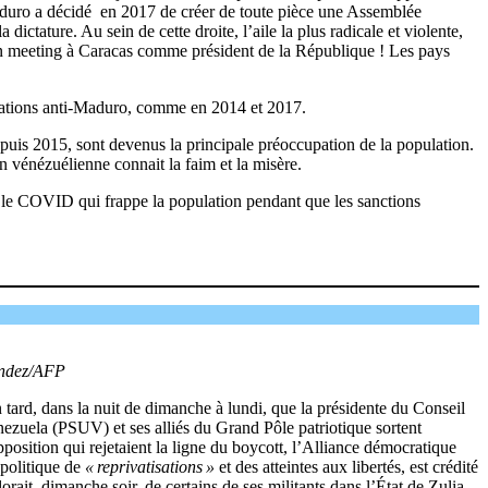
 Maduro a décidé en 2017 de créer de toute pièce une Assemblée
dictature. Au sein de cette droite, l’aile la plus radicale et violente,
un meeting à Caracas comme président de la République ! Les pays
estations anti-Maduro, comme en 2014 et 2017.
puis 2015, sont devenus la principale préoccupation de la population.
 vénézuélienne connait la faim et la misère.
 le COVID qui frappe la population pendant que les sanctions
nandez/AFP
en tard, dans la nuit de dimanche à lundi, que la présidente du Conseil
Venezuela (PSUV) et ses alliés du Grand Pôle patriotique sortent
position qui rejetaient la ligne du boycott, l’Alliance démocratique
 politique de
« reprivatisations »
et des atteintes aux libertés, est crédité
ait, dimanche soir, de certains de ses militants dans l’État de Zulia.