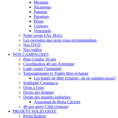
Mexique
Nicaragua
Panamá
Paraguay
Pérou
Uruguay
Venezuela
Notre revue FAL MAG
Les ouvrages que nous vous recommandons
Nos DVD
Nos vidéos
NOS CAMPAGNES
Plan Condor 50 ans
Coordination 40 ans Argentine
Lutte contre l’impunité
Transnationales et Traités libre-échange
Les traités de libre échange, où en sommes-nous?
Solidarité Cajamarca
Droit à l’eau
Droits des femmes
Droits des peuples indigènes
Assassinat de Berta Cáceres
40 ans après Chili Uruguay
PROJETS SOLIDARITE
Projet Bolivie