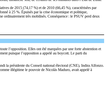
islatives de 2015 (74,17 %) et de 2010 (66,45 %), caractérisées par
lafonné à 25 %. Épuisés par la crise économique et politique,
visme ordinairement très mobilisés. Conséquence : le PSUV perd deux
oute l’opposition. Elles ont été marquées par une forte abstention et
ment puisque l’opposition a appelé au boycott. Le parti du
undi la présidente du Conseil national électoral (CNE), Indira Alfonzo.
e comme illégitime le pouvoir de Nicolás Maduro, avait appelé à