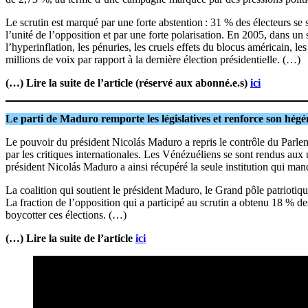
Le scrutin est marqué par une forte abstention : 31 % des électeurs se 
l’unité de l’opposition et par une forte polarisation. En 2005, dans un 
l’hyperinflation, les pénuries, les cruels effets du blocus américain
millions de voix par rapport à la dernière élection présidentielle. (…)
(…) Lire la suite de l’article (réservé aux abonné.e.s)
ici
Le parti de Maduro remporte les législatives et renforce son hég
Le pouvoir du président Nicolás Maduro a repris le contrôle du Parleme
par les critiques internationales. Les Vénézuéliens se sont rendus au
président Nicolás Maduro a ainsi récupéré la seule institution qui m
La coalition qui soutient le président Maduro, le Grand pôle patriotiq
La fraction de l’opposition qui a participé au scrutin a obtenu 18 % d
boycotter ces élections. (…)
(…) Lire la suite de l’article
ici