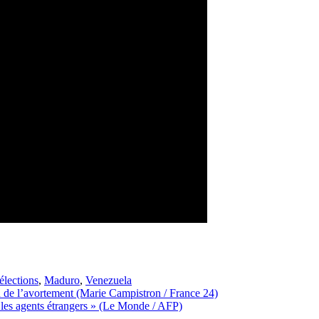
élections
,
Maduro
,
Venezuela
ion de l’avortement (Marie Campistron / France 24)
 les agents étrangers » (Le Monde / AFP)