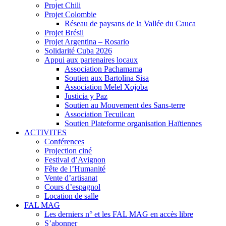
Projet Chili
Projet Colombie
Réseau de paysans de la Vallée du Cauca
Projet Brésil
Projet Argentina – Rosario
Solidarité Cuba 2026
Appui aux partenaires locaux
Association Pachamama
Soutien aux Bartolina Sisa
Association Melel Xojoba
Justicia y Paz
Soutien au Mouvement des Sans-terre
Association Tecuilcan
Soutien Plateforme organisation Haïtiennes
ACTIVITES
Conférences
Projection ciné
Festival d’Avignon
Fête de l’Humanité
Vente d’artisanat
Cours d’espagnol
Location de salle
FAL MAG
Les derniers n° et les FAL MAG en accès libre
S’abonner