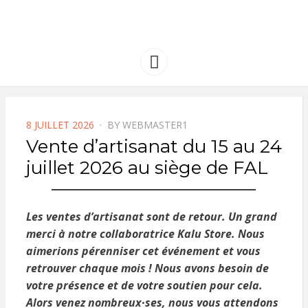
FRANCE
Solidarité international et Amitiés
entre les peuples
AMERIQUE
Menu
LATINE
POSTED
8 JUILLET 2026
BY
WEBMASTER1
ON
Vente d’artisanat du 15 au 24
juillet 2026 au siège de FAL
Les ventes d’artisanat sont de retour. Un grand
merci à notre collaboratrice Kalu Store. Nous
aimerions pérenniser cet événement et vous
retrouver chaque mois ! Nous avons besoin de
votre présence et de votre soutien pour cela.
Alors venez nombreux·ses, nous vous attendons