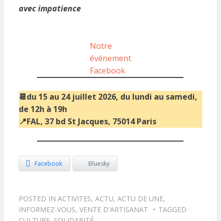
avec impatience
Notre
événement
Facebook
📆du 15 au 24 juillet 2026, du lundi au samedi,
de 12h à 19h
📍FAL, 37 bd St Jacques, 75014 Paris
Facebook
Bluesky
POSTED IN
ACTIVITES
,
ACTU
,
ACTU DE UNE
,
INFORMEZ-VOUS
,
VENTE D'ARTISANAT
TAGGED
CULTURE
,
SOLIDARITÉ