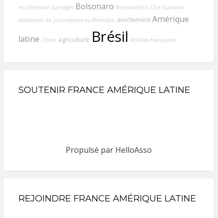
Bolsonaro
et télévision
barrages
Brumadinho
Che Guevara
Amérique
avortement
assassinats de journalistes au Mexique
Brésil
latine
agriculture
Chine
Antilles françaises
SOUTENIR FRANCE AMÉRIQUE LATINE
Propulsé par
HelloAsso
REJOINDRE FRANCE AMÉRIQUE LATINE