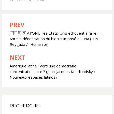
PREV
Navigation
de
🇨🇺 🇺🇸 À l’ONU, les États-Unis échouent à faire
taire la dénonciation du blocus imposé à Cuba (Luis
l’article
Reygada / l’Humanité)
NEXT
Amérique latine : Vers une démocratie
concentrationnaire ? (Jean-Jacques Kourliandsky /
Nouveaux espaces latinos)
RECHERCHE