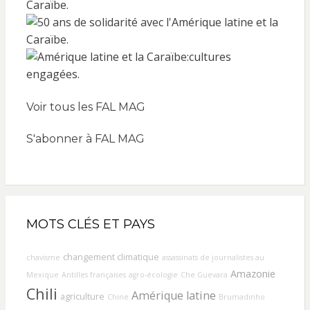
Voir tous les FAL MAG
S'abonner à FAL MAG
MOTS CLÉS ET PAYS
changement climatique
chavisme
assassinats de journalistes au
Amazonie
Mexique
Antilles françaises
agro-écologie
Che Guevara
Chili
Amérique latine
agriculture
Chine
Brumadinho