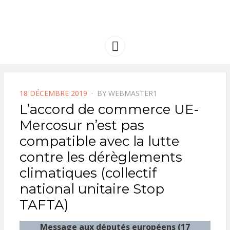
FRANCE
Solidarité international et Amitiés
entre les peuples
AMERIQUE
Menu
LATINE
POSTED
18 DÉCEMBRE 2019
BY
WEBMASTER1
ON
L’accord de commerce UE-
Mercosur n’est pas
compatible avec la lutte
contre les dérèglements
climatiques (collectif
national unitaire Stop
TAFTA)
Message aux députés européens (17