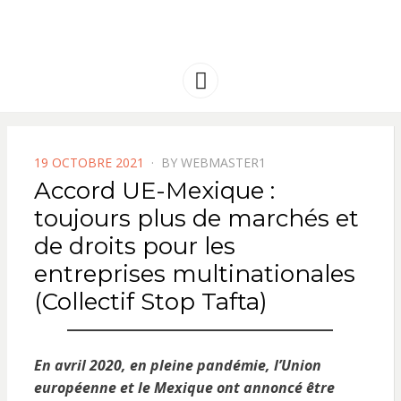
FRANCE
Solidarité international et Amitiés
entre les peuples
AMERIQUE
Menu
LATINE
POSTED
19 OCTOBRE 2021
BY
WEBMASTER1
ON
Accord UE-Mexique :
toujours plus de marchés et
de droits pour les
entreprises multinationales
(Collectif Stop Tafta)
En avril 2020, en pleine pandémie, l’Union
européenne et le Mexique ont annoncé être