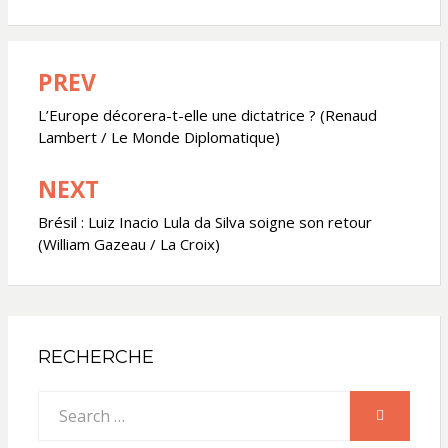
PREV
Navigation
de
L’Europe décorera-t-elle une dictatrice ? (Renaud
Lambert / Le Monde Diplomatique)
l’article
NEXT
Brésil : Luiz Inacio Lula da Silva soigne son retour
(William Gazeau / La Croix)
RECHERCHE
Search
SEARCH
for: