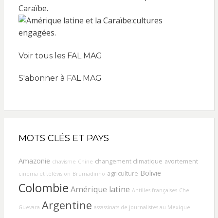
Voir tous les FAL MAG
S'abonner à FAL MAG
MOTS CLÉS ET PAYS
Amazonie
changement climatique
avortement
chavisme
Chine
Bolivie
agriculture
cinéma et télévision
Brumadinho
Colombie
Amérique latine
Antilles françaises
Che
Argentine
Guevara
assassinats de journalistes au Mexique