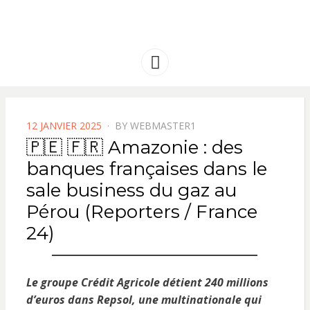
FRANCE
Solidarité international et Amitiés
entre les peuples
AMERIQUE
Menu
LATINE
POSTED
12 JANVIER 2025
BY
WEBMASTER1
ON
🇵🇪 🇫🇷 Amazonie : des
banques françaises dans le
sale business du gaz au
Pérou (Reporters / France
24)
Le groupe Crédit Agricole détient 240 millions
d’euros dans Repsol, une multinationale qui