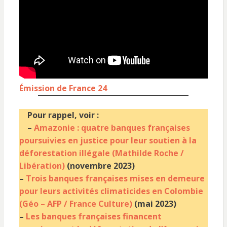
Émission de France 24
Pour rappel, voir :
–
Amazonie : quatre banques françaises
poursuivies en justice pour leur soutien à la
déforestation illégale (Mathilde Roche /
Libération)
(novembre 2023)
–
Trois banques françaises mises en demeure
pour leurs activités climaticides en Colombie
(Géo – AFP / France Culture)
(mai 2023)
–
Les banques françaises financent