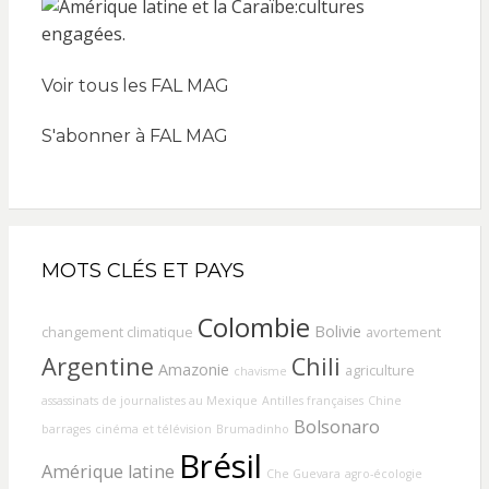
Voir tous les FAL MAG
S'abonner à FAL MAG
MOTS CLÉS ET PAYS
Colombie
Bolivie
changement climatique
avortement
Argentine
Chili
Amazonie
agriculture
chavisme
assassinats de journalistes au Mexique
Antilles françaises
Chine
Bolsonaro
barrages
cinéma et télévision
Brumadinho
Brésil
Amérique latine
Che Guevara
agro-écologie