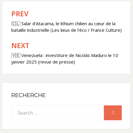
PREV
Navigation
de
🇨🇱 Salar d’Atacama, le lithium chilien au cœur de la
bataille industrielle (Les lieux de l’éco / France Culture)
l’article
NEXT
🇻🇪 Venezuela : investiture de Nicolás Maduro le 10
janvier 2025 (revue de presse)
RECHERCHE
Search
SEARCH
for: