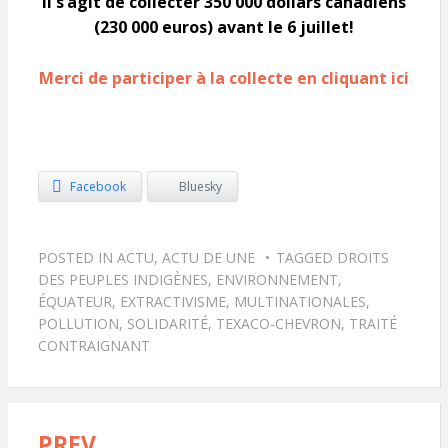
Il s’agit de collecter 350 000 dollars canadiens
(230 000 euros) avant le 6 juillet!
Merci de participer à la collecte en cliquant ici
Facebook
Bluesky
POSTED IN
ACTU
,
ACTU DE UNE
TAGGED
DROITS
DES PEUPLES INDIGÈNES
,
ENVIRONNEMENT
,
ÉQUATEUR
,
EXTRACTIVISME
,
MULTINATIONALES
,
POLLUTION
,
SOLIDARITÉ
,
TEXACO-CHEVRON
,
TRAITÉ
CONTRAIGNANT
PREV
Navigation