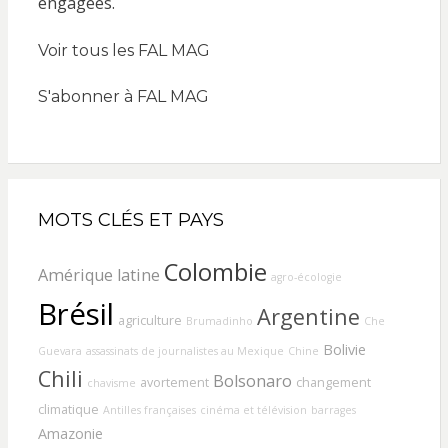
Voir tous les FAL MAG
S'abonner à FAL MAG
MOTS CLÉS ET PAYS
Colombie
Amérique latine
agro-écologie
Brésil
Argentine
agriculture
Brumadinho
Che
Bolivie
Guevara
assassinats de journalistes au Mexique
Chine
Chili
Bolsonaro
avortement
changement
chavisme
climatique
Antilles françaises
cinéma et télévision
barrages
Amazonie