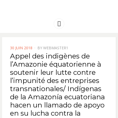
FRANCE
Solidarité international et Amitiés
entre les peuples
AMERIQUE
Menu
LATINE
POSTED
30 JUIN 2018
BY
WEBMASTER1
ON
Appel des indigènes de
l’Amazonie équatorienne à
soutenir leur lutte contre
l’impunité des entreprises
transnationales/ Indígenas
de la Amazonía ecuatoriana
hacen un llamado de apoyo
en su lucha contra la