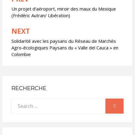
de
Un projet d’aéroport, miroir des maux du Mexique
(Frédéric Autran/ Libération)
l’article
NEXT
Solidarité avec les paysans du Réseau de Marchés
Agro-écologiques Paysans du « Valle del Cauca » en
Colombie
RECHERCHE
Search
SEARCH
for: