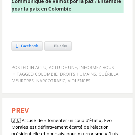
Communiqué de Vamos por la paz
/
Ensemble
pour la paix en Colombie
Facebook
Bluesky
POSTED IN
ACTU
,
ACTU DE UNE
,
INFORMEZ-VOUS
TAGGED
COLOMBIE
,
DROITS HUMAINS
,
GUÉRILLA
,
MEURTRES
,
NARCOTRAFIC
,
VIOLENCES
PREV
Navigation
de
🇧🇴 Accusé de « fomenter un coup d’État », Evo
Morales est définitivement écarté de l’élection
l’article
présidentielle et poursuivi pour « terrorisme » (Luis