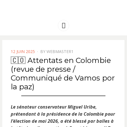
FRANCE
Solidarité international et Amitiés
entre les peuples
AMERIQUE
Menu
LATINE
POSTED
12 JUIN 2025
BY
WEBMASTER1
ON
🇨🇴 Attentats en Colombie
(revue de presse /
Communiqué de Vamos por
la paz)
Le sénateur conservateur Miguel Uribe,
prétendant à la présidence de la Colombie pour
l’élection de mai 2026, a été blessé par balles à