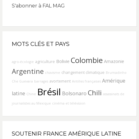
S'abonner à FAL MAG
MOTS CLÉS ET PAYS
Colombie
Bolivie
Amazonie
agriculture
agro-écologie
Argentine
changement climatique
chavisme
Brumadinho
Amérique
avortement
Che Guevara
barrages
Antilles françaises
Brésil
Chili
latine
Bolsonaro
Chine
assassinats de
journalistes au Mexique
cinéma et télévision
SOUTENIR FRANCE AMÉRIQUE LATINE